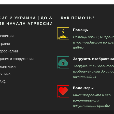
ИЯ И УКРАИНА | ДО &
КАК ПОМОЧЬ?
ЛЕ НАЧАЛА АГРЕССИИ
Помощь
оалиции
Помощь армии, мигран
и пострадавшим во вре
траны
войны
ерсоналии
дания и сооружения
Загрузить изображени
Загружайте и делитес
амятники
изображениями до и по
ехника
начала войны
A.Q.
Волонтеры
Миссия проекта и его
волонтеры для
визуализации правды