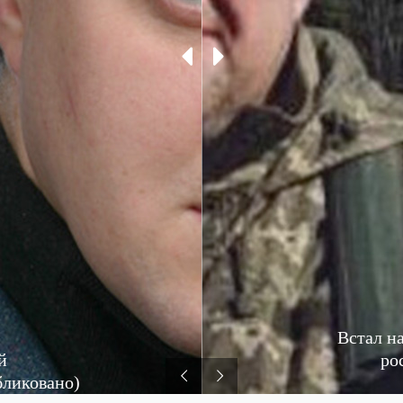
Встал н
й
ро
бликовано)