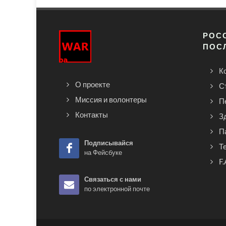
РОСС
ПОС
К
О проекте
С
Миссия и волонтеры
П
Контакты
З
П
Подписывайся
Т
на Фейсбуке
F.
Связаться с нами
по электронной почте