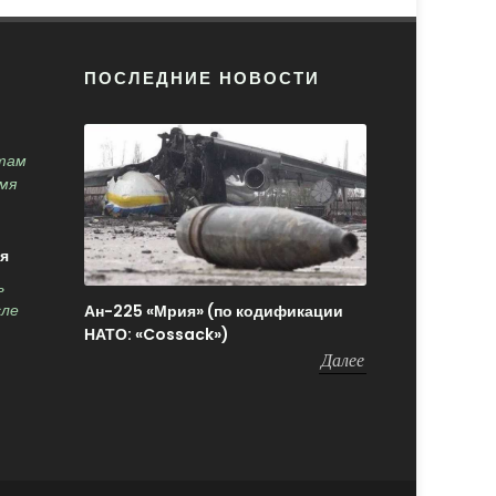
ПОСЛЕДНИЕ НОВОСТИ
там
мя
я
ь
Ан-225 «Мрия» (по кодификации
сле
НАТО: «Cossack»)
Далее