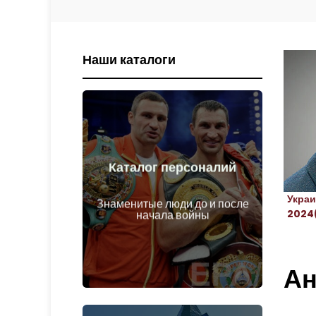
Наши каталоги
Каталог персоналий
Перейти
Украи
войны
Знаменитые люди до и после
Личности до и после начала
2024
начала войны
Ан