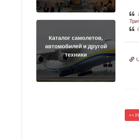
1
Три
0
Каталог самолетов,
Перейти
автомобилей и другой
техники
средства до и после начала войны
U
Самолеты, машины, технические
<< 