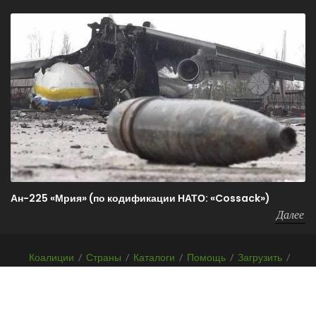
Ан-225 «Мрия» (по кодификации НАТО: «Cossack»)
Далее
Коалиции
/
Страны
/
Каталоги
/
Помощь
/
Загрузить
/
F.A.Q.
/
О проекте
Copyrights
Before-WAR-After.com
2026 | Все права защищены