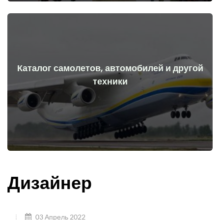
Каталог самолетов, автомобилей и другой
Перейти
техники
начала войны
Самолеты, машины, технические средства до и после
Дизайнер
03 Апрель 2022