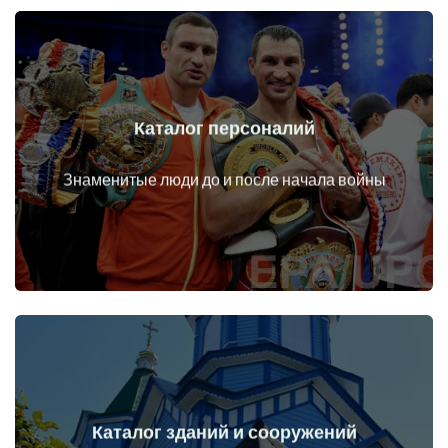
Каталог персоналий
Перейти
Личности до и после начала войны
Знаменитые люди до и после начала войны
Каталог зданий и сооружений
Перейти