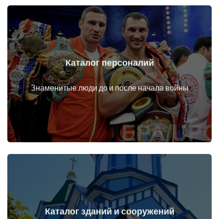
Каталог персоналий
Перейти
Личности до и после начала войны
Знаменитые люди до и после начала войны
Каталог зданий и сооружений
Перейти