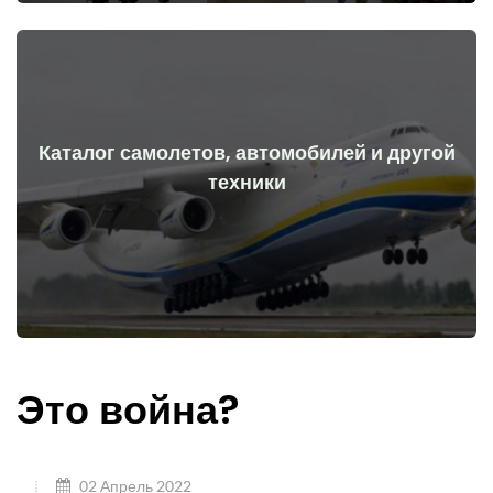
Каталог самолетов, автомобилей и другой
Перейти
техники
начала войны
Самолеты, машины, технические средства до и после
Это война?
02 Апрель 2022