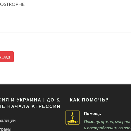
POSTROPHE
Назад
ИЯ И УКРАИНА | ДО &
КАК ПОМОЧЬ?
ЛЕ НАЧАЛА АГРЕССИИ
Помощь
оалиции
Помощь армии, мигран
и пострадавшим во вре
траны