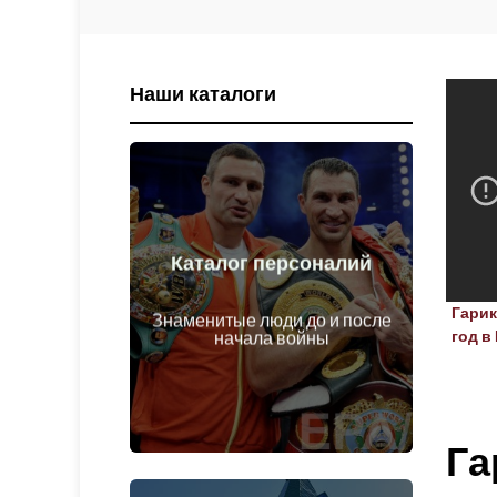
Наши каталоги
Каталог персоналий
Перейти
Гарик
войны
Знаменитые люди до и после
Личности до и после начала
год в
начала войны
Га