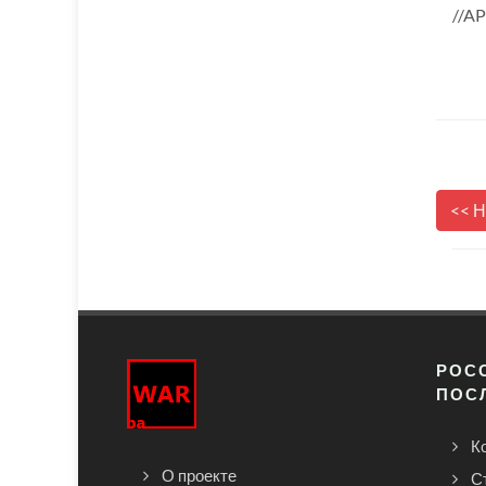
//A
<< 
РОСС
ПОС
К
О проекте
С