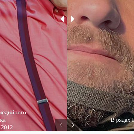
омедийного
ка
В рядах
 2012
— 