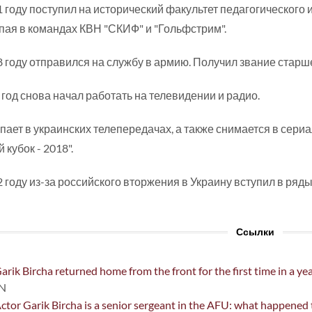
1 году поступил на исторический факультет педагогического 
пая в командах КВН "СКИФ" и "Гольфстрим".
8 году отправился на службу в армию. Получил звание старш
 год снова начал работать на телевидении и радио.
пает в украинских телепередачах, а также снимается в сериа
 кубок - 2018".
2 году из-за российского вторжения в Украину вступил в ря
Ссылки
arik Bircha returned home from the front for the first time in a yea
SN
ctor Garik Bircha is a senior sergeant in the AFU: what happened t