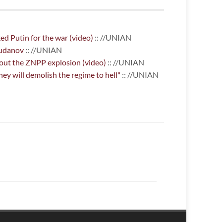
ed Putin for the war (video)
:: //UNIAN
 Budanov
:: //UNIAN
about the ZNPP explosion (video)
:: //UNIAN
hey will demolish the regime to hell"
:: //UNIAN