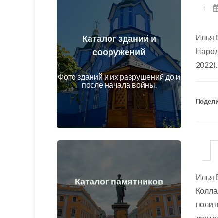
Каталог зданий и
Илья 
сооружений
Перейти
Народ
2022).
объекты до и после начала войны
Здания, сооружения, конструкции,
Фото зданий и их разрушений до и
после начала войны.
Подели
Перейти
Илья 
Каталог памятников
Колла
войны
искусства до и после начала
полит
Памятники, произведения
деяте