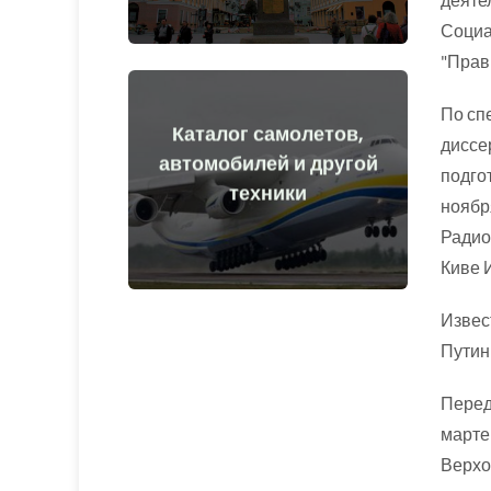
Социа
"Правы
По сп
Каталог самолетов,
диссе
Перейти
автомобилей и другой
подго
техники
средства до и после начала войны
ноября
Самолеты, машины, технические
Радио
Киве 
Извес
Путин
Перед
марте
Верхо