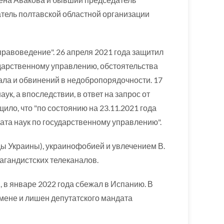
тель полтавской областной организации
правоведение". 26 апреля 2021 года защитил
ударственному управлению, обстоятельства
ала и обвинений в недобропорядочности. 17
ук, а впоследствии, в ответ на запрос от
ло, что "по состоянию на 23.11.2021 года
та наук по государственному управлению".
ы Украины), украинофобией и увлечением В.
агандистских телеканалов.
в январе 2022 года сбежал в Испанию. В
змене и лишен депутатского мандата