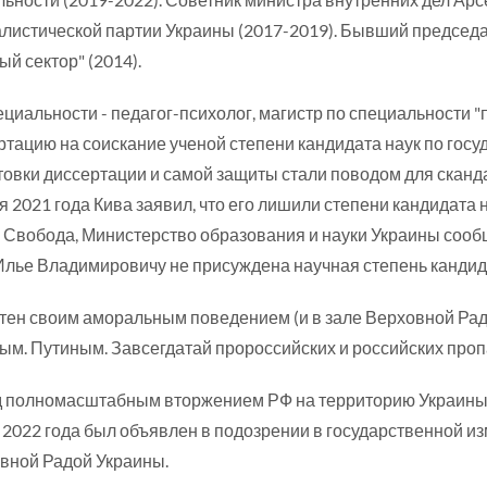
листической партии Украины (2017-2019). Бывший председа
й сектор" (2014).
ециальности - педагог-психолог, магистр по специальности "
ртацию на соискание ученой степени кандидата наук по гос
товки диссертации и самой защиты стали поводом для сканд
 2021 года Кива заявил, что его лишили степени кандидата на
 Свобода, Министерство образования и науки Украины сообщи
Илье Владимировичу не присуждена научная степень кандида
тен своим аморальным поведением (и в зале Верховной Рад
ым. Путиным. Завсегдатай пророссийских и российских проп
 полномасштабным вторжением РФ на территорию Украины, 
 2022 года был объявлен в подозрении в государственной и
вной Радой Украины.