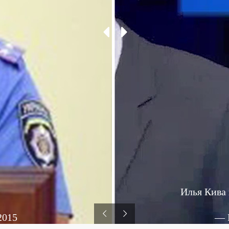
Илья Кива 
2015
— 