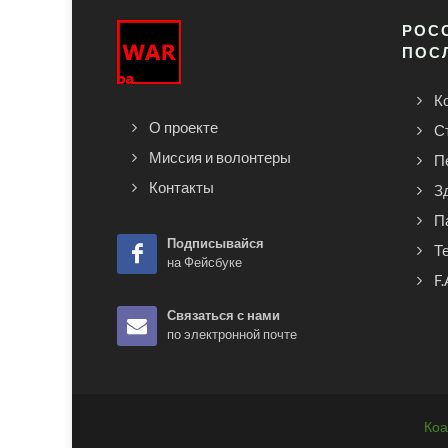
РОСС
ПОС
К
О проекте
С
Миссия и волонтеры
П
Контакты
З
П
Подписывайся
Т
на Фейсбуке
F.
Связаться с нами
по электронной почте
Коа