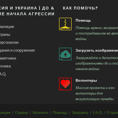
ИЯ И УКРАИНА | ДО &
КАК ПОМОЧЬ?
ЛЕ НАЧАЛА АГРЕССИИ
Помощь
оалиции
Помощь армии, мигран
и пострадавшим во вре
траны
войны
ерсоналии
дания и сооружения
Загрузить изображени
Загружайте и делитес
амятники
изображениями до и по
ехника
начала войны
A.Q.
Волонтеры
Миссия проекта и его
волонтеры для
визуализации правды
лиции
/
Страны
/
Каталоги
/
Помощь
/
Загрузить
/
F.A.Q.
/
О про