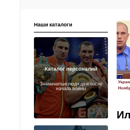
Наши каталоги
Каталог персоналий
Перейти
Украи
войны
Знаменитые люди до и после
Личности до и после начала
Ноябр
начала войны
Ил