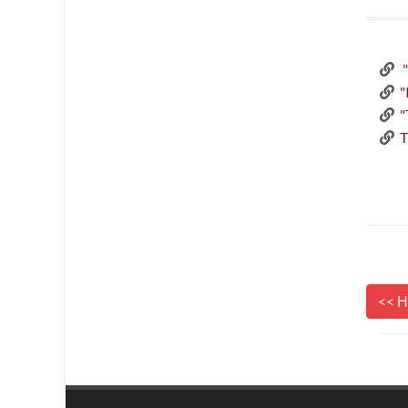
"
"
"
T
<< 