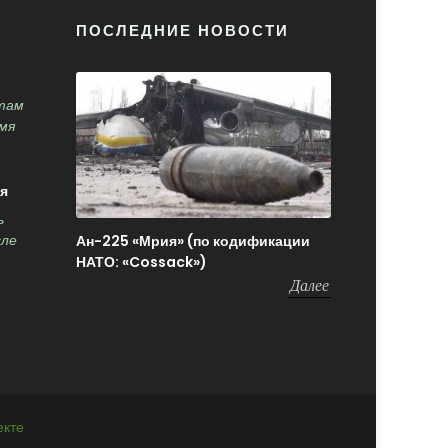
ПОСЛЕДНИЕ НОВОСТИ
там
мя
я
ь
Ан-225 «Мрия» (по кодификации
сле
НАТО: «Cossack»)
Далее
екте