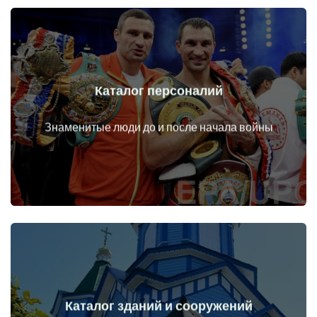
Каталог персоналий
Перейти
Личности до и после начала войны
Знаменитые люди до и после начала войны
Каталог зданий и сооружений
Перейти