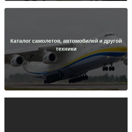
Каталог самолетов, автомобилей и другой
Перейти
техники
начала войны
Самолеты, машины, технические средства до и после