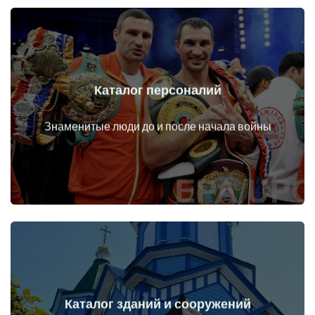
Каталог персоналий
Перейти
Личности до и после начала войны
Знаменитые люди до и после начала войны
Каталог зданий и сооружений
Перейти