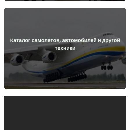
Каталог самолетов, автомобилей и другой
Перейти
техники
начала войны
Самолеты, машины, технические средства до и после