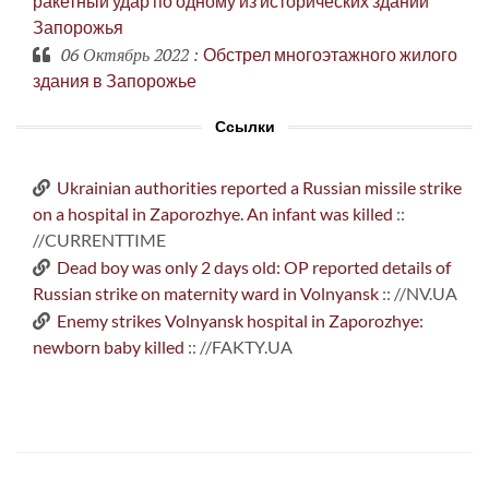
ракетный удар по одному из исторических зданий
Запорожья
06 Октябрь 2022
:
Обстрел многоэтажного жилого
здания в Запорожье
Ссылки
Ukrainian authorities reported a Russian missile strike
on a hospital in Zaporozhye. An infant was killed
::
//CURRENTTIME
Dead boy was only 2 days old: OP reported details of
Russian strike on maternity ward in Volnyansk
:: //NV.UA
Enemy strikes Volnyansk hospital in Zaporozhye:
newborn baby killed
:: //FAKTY.UA