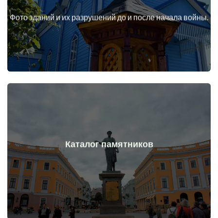
начала войны
Фото зданий и их разрушений до и после начала войны.
Здания, сооружения, конструкции, объекты до и после
Перейти
Каталог памятников
войны
Памятники, произведения искусства до и после начала