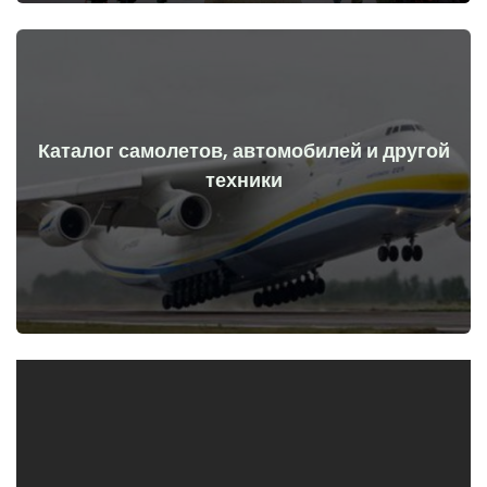
Каталог самолетов, автомобилей и другой
Перейти
техники
начала войны
Самолеты, машины, технические средства до и после