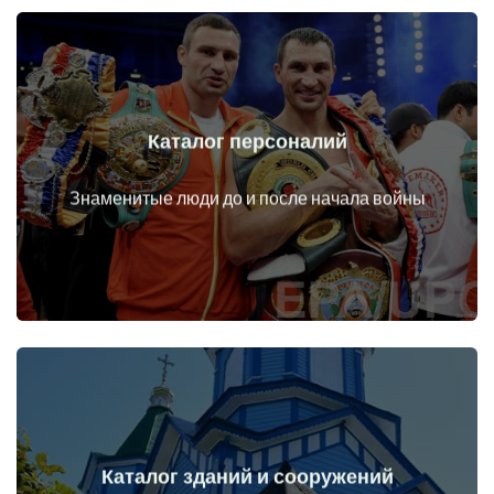
Каталог персоналий
Перейти
Личности до и после начала войны
Знаменитые люди до и после начала войны
Каталог зданий и сооружений
Перейти