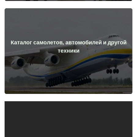
Каталог самолетов, автомобилей и другой
Перейти
техники
начала войны
Самолеты, машины, технические средства до и после