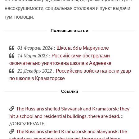
несокрушимости, социальная столовая и пункт выдачи
гум. помощи.
Полезные статьи
01 Февраль 2024
:
Школа 66 в Мариуполе
14 Март 2023
:
Российскими обстрелами
окончательно уничтожена школа в Авдеевке
22 Декабрь 2022
:
Российские войска нанесли удар
по школе в Краматорске
Ссылки
The Russians shelled Slavyansk and Kramatorsk: they
hit a school and residential buildings, there are dead.
::
//OBOZREVATEL
The Russians shelled Kramatorsk and Slavyansk: the
school was completely destroyed, there are victims
::