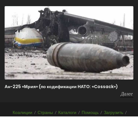
Ан-225 «Мрия» (по кодификации НАТО: «Cossack»)
Далее
Коалиции
/
Страны
/
Каталоги
/
Помощь
/
Загрузить
/
F.A.Q.
/
О проекте
Copyrights
Before-WAR-After.com
2026 | Все права защищены