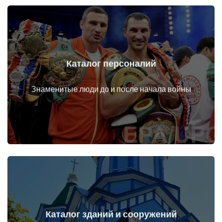
Каталог персоналий
Перейти
Личности до и после начала войны
Знаменитые люди до и после начала войны
Каталог зданий и сооружений
Перейти