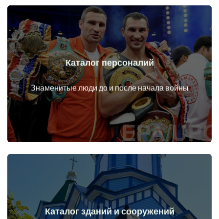
Каталог персоналий
Перейти
Личности до и после начала войны
Знаменитые люди до и после начала войны
Каталог зданий и сооружений
Перейти