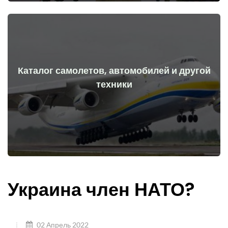
Каталог самолетов, автомобилей и другой
Перейти
техники
начала войны
Самолеты, машины, технические средства до и после
Украина член НАТО?
02 Апрель 2022