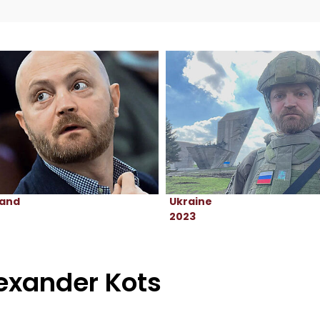
land
Ukraine
2023
exander Kots