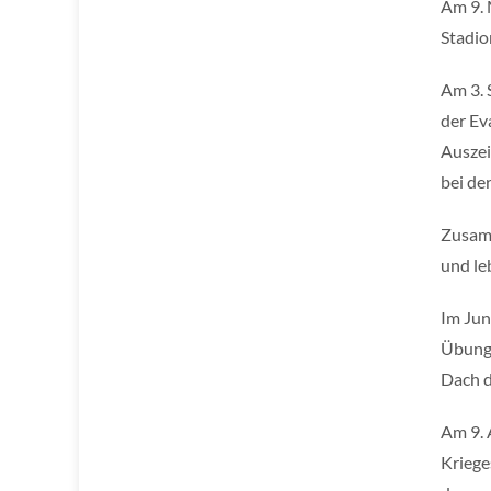
Am 9. 
Stadio
Am 3. 
der Ev
Auszei
bei de
Zusamm
und le
Im Jun
Übunge
Dach d
Am 9. 
Kriege