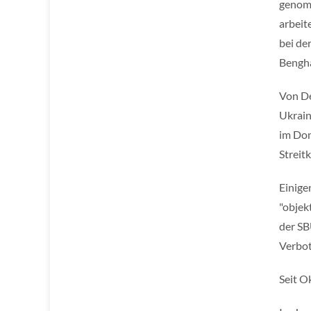
genomm
arbeit
bei de
Bengha
Von De
Ukrain
im Don
Streitk
Einige
"objek
der SB
Verbot
Seit O