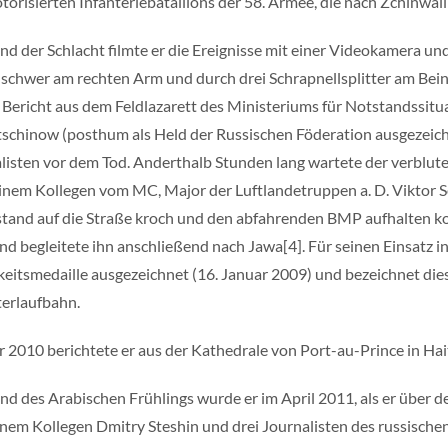
torisierten Infanteriebataillons der 58. Armee, die nach Zchinwali
d der Schlacht filmte er die Ereignisse mit einer Videokamera und 
schwer am rechten Arm und durch drei Schrapnellsplitter am Bein
 Bericht aus dem Feldlazarett des Ministeriums für Notstandssit
schinow (posthum als Held der Russischen Föderation ausgezeic
listen vor dem Tod. Anderthalb Stunden lang wartete der verblutet
inem Kollegen vom MC, Major der Luftlandetruppen a. D. Viktor So
tand auf die Straße kroch und den abfahrenden BMP aufhalten kon
und begleitete ihn anschließend nach Jawa[4]. Für seinen Einsatz 
keitsmedaille ausgezeichnet (16. Januar 2009) und bezeichnet diese
erlaufbahn.
r 2010 berichtete er aus der Kathedrale von Port-au-Prince in Hait
d des Arabischen Frühlings wurde er im April 2011, als er über d
inem Kollegen Dmitry Steshin und drei Journalisten des russisc