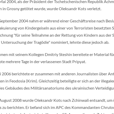
Mai 2004, als der Präsident der Tschetschenischen Republik Achm
n in Grosny getötet wurde, wurde Oleksandr Kots verletzt.
September 2004 nahm er während einer Geschäftsreise nach Besl
akuierung von Kindergeiseln aus einer von Terroristen besetzten Sch
chnung "für seine Teilnahme an der Rettung von Kindern aus der 
r Untersuchung der Tragödie" nominiert, lehnte diese jedoch ab.
en mit seinem Kollegen Dmitriy Steshin bereitete er Material für
bte mehrere Tage in der verlassenen Stadt Pripyat.
i 2006 berichtete er zusammen mit anderen Journalisten über A
n in Feodosia (Krim). Gleichzeitig beteiligte er sich an der illega
es Gebäudes des Militärsanatoriums des ukrainischen Verteidigu
August 2008 wurde Oleksandr Kots nach Zchinwali entsandt, um ü
s zu berichten. Er befand sich im APC des Kommandanten Chrulow