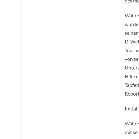
des mo
Währen
wurde 
seinen
D. Wet
Journa
von se
Unters
Hilfe 
Tapfer
Report
Im Jah
Währen
mit se