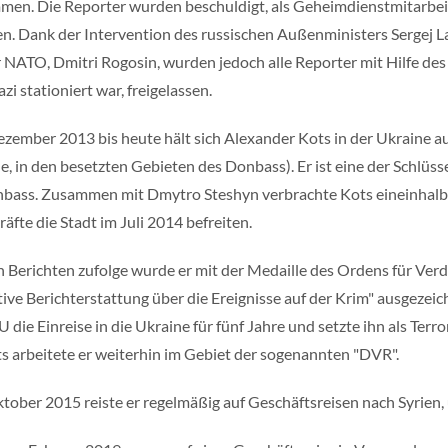
en. Die Reporter wurden beschuldigt, als Geheimdienstmitarbe
en. Dank der Intervention des russischen Außenministers Sergej
r NATO, Dmitri Rogosin, wurden jedoch alle Reporter mit Hilfe des 
zi stationiert war, freigelassen.
zember 2013 bis heute hält sich Alexander Kots in der Ukraine auf
e, in den besetzten Gebieten des Donbass). Er ist eine der Schlü
bass. Zusammen mit Dmytro Steshyn verbrachte Kots eineinhalb M
räfte die Stadt im Juli 2014 befreiten.
n Berichten zufolge wurde er mit der Medaille des Ordens für Verd
tive Berichterstattung über die Ereignisse auf der Krim" ausgezeich
U die Einreise in die Ukraine für fünf Jahre und setzte ihn als Terr
s arbeitete er weiterhin im Gebiet der sogenannten "DVR".
ktober 2015 reiste er regelmäßig auf Geschäftsreisen nach Syrien,