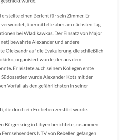
 geschickt wurde.
erstellte einen Bericht für sein Zimmer. Er
 verwundet, übermittelte aber am nächsten Tag
uationen bei Wladikawkas. Der Einsatz von Major
hnet) bewahrte Alexander und andere
e Oleksandr auf die Evakuierung, die schließlich
kirko, organisiert wurde, der aus dem
nte. Er leistete auch seinem Kollegen erste
in Südossetien wurde Alexander Kots mit der
n Vorfall als den gefährlichsten in seiner
i, die durch ein Erdbeben zerstört wurde.
en Bürgerkrieg in Libyen berichtete, zusammen
hen Fernsehsenders NTV von Rebellen gefangen