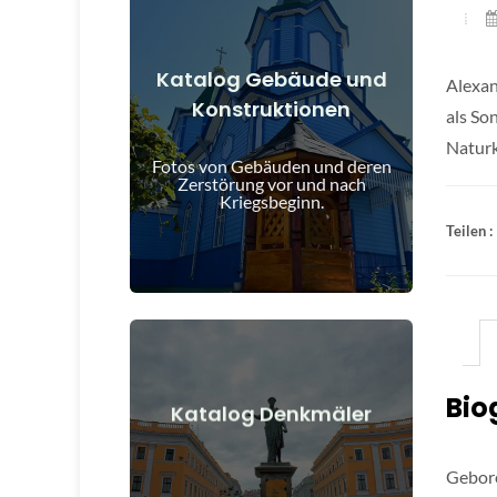
Katalog Gebäude und
Alexan
Konstruktionen
Details anzeigen
als So
Naturk
und nach Kriegsbeginn
Fotos von Gebäuden und deren
Gebäude, Bauwerke, Objekte vor
Zerstörung vor und nach
Kriegsbeginn.
Teilen :
Bio
Details anzeigen
Katalog Denkmäler
nach Kriegsbeginn
Denkmäler, Kunstwerke vor und
Gebore