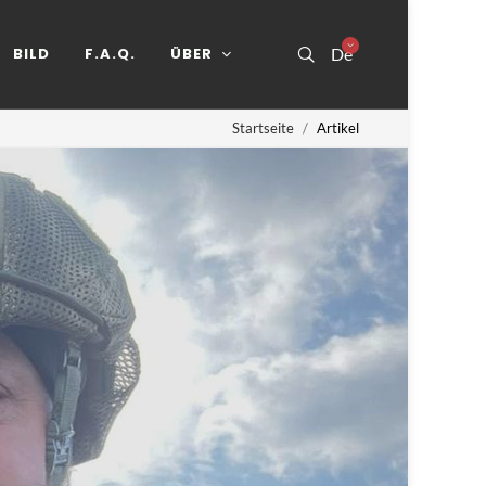
BILD
F.A.Q.
ÜBER
De
Startseite
Artikel