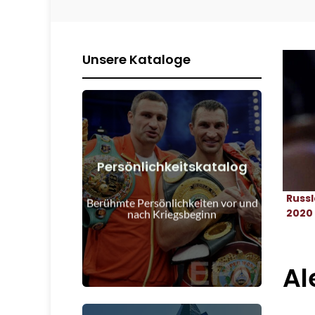
Unsere Kataloge
Persönlichkeitskatalog
Details anzeigen
Russ
Kriegsbeginn
Berühmte Persönlichkeiten vor und
Menschen vor und nach
2020
nach Kriegsbeginn
Al