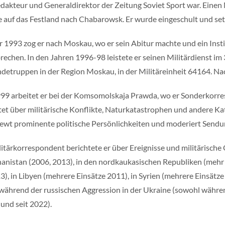
dakteur und Generaldirektor der Zeitung Soviet Sport war. Einen
e auf das Festland nach Chabarowsk. Er wurde eingeschult und set
r 1993 zog er nach Moskau, wo er sein Abitur machte und ein Insti
rechen. In den Jahren 1996-98 leistete er seinen Militärdienst im
ndetruppen in der Region Moskau, in der Militäreinheit 64164. Nac
999 arbeitet er bei der Komsomolskaja Prawda, wo er Sonderkorres
tet über militärische Konflikte, Naturkatastrophen und andere K
iewt prominente politische Persönlichkeiten und moderiert Sen
litärkorrespondent berichtete er über Ereignisse und militärisch
hanistan (2006, 2013), in den nordkaukasischen Republiken (mehr 
13), in Libyen (mehrere Einsätze 2011), in Syrien (mehrere Einsät
während der russischen Aggression in der Ukraine (sowohl währe
 und seit 2022).