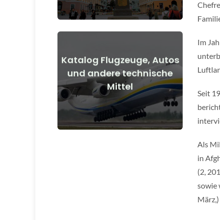
Chefre
Famili
Im Jah
unterb
Katalog Flugzeuge, Autos
Luftla
Details anzeigen
und andere technische
Mittel
vor und nach Kriegsbeginn
Seit 1
Flugzeuge, Autos, technische Mittel
berich
interv
Als Mi
in Afg
(2, 20
sowie 
März,)