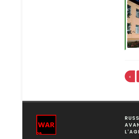
«
RUSS
AVAN
L'AG