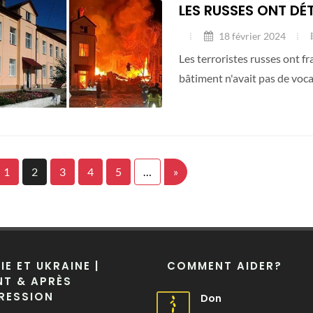
LES RUSSES ONT DÉ
18 février 2024
Les terroristes russes ont fr
bâtiment n'avait pas de voca
1
2
3
4
5
…
»
IE ET UKRAINE |
COMMENT AIDER?
T & APRÈS
RESSION
Don