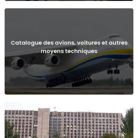
Catalogue des avions, voitures et autres
Voir les détails
moyens techniques
de la guerre
Avions, voitures, moyens techniques avant et après le début