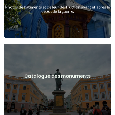
guerre
Photos de bâtiments et de leur destruction avant et après le
Bâtiments, structures, objets avant et après le début de la
début de la guerre.
Voir les détails
Catalogue des monuments
guerre
Monuments, œuvres d'art avant et après le début de la