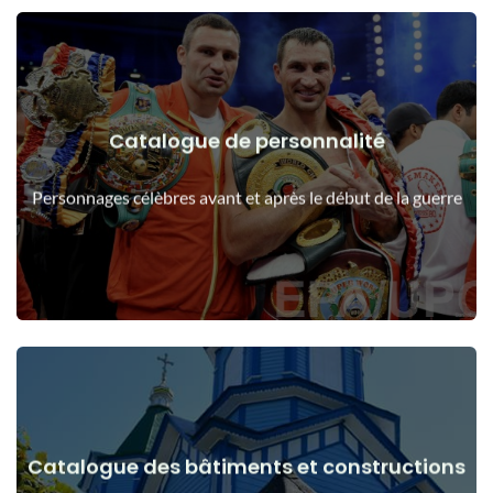
Catalogue de personnalité
Voir les détails
Les gens avant et après le début de la guerre
Personnages célèbres avant et après le début de la guerre
Catalogue des bâtiments et constructions
Voir les détails