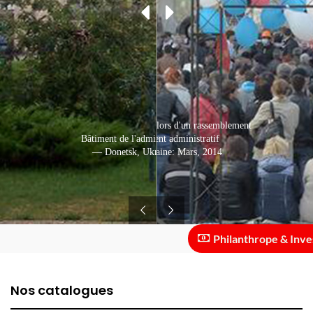
Des citoyens pro-russes lors d'un rassemblement
Bâtiment de l'administration régionale
devant le bâtiment administratif
— Donetsk, Ukraine: Mars, 2014
— Donetsk, Ukraine: Mai, 2013
Philanthrope & Investiss
Nos catalogues