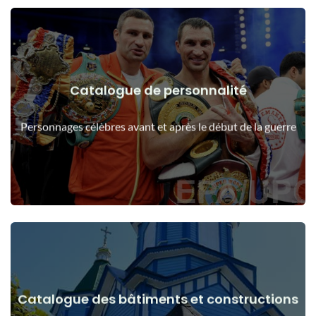
Catalogue de personnalité
Voir les détails
Les gens avant et après le début de la guerre
Personnages célèbres avant et après le début de la guerre
Catalogue des bâtiments et constructions
Voir les détails