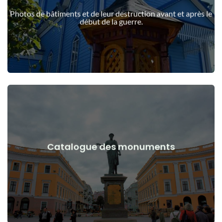
guerre
Photos de bâtiments et de leur destruction avant et après le
Bâtiments, structures, objets avant et après le début de la
début de la guerre.
Voir les détails
Catalogue des monuments
guerre
Monuments, œuvres d'art avant et après le début de la