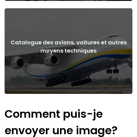
Catalogue des avions, voitures et autres
Voir les détails
moyens techniques
de la guerre
Avions, voitures, moyens techniques avant et après le début
Comment puis-je
envoyer une image?