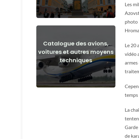
Les mi
Azovst
photo s
Hromad
Catalogue des avions,
Le 20 a
Voir les détails
voitures et autres moyens
vidéo 
techniques
avant et après le début de la guerre
armes e
Avions, voitures, moyens techniques
traite
Cepend
temps 
La cha
tenten
Garde 
de kar