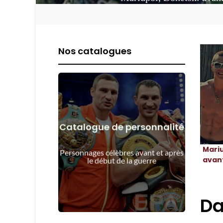
Nos catalogues
Catalogue de personnalité
Voir les détails
Mari
guerre
Personnages célèbres avant et après
Les gens avant et après le début de la
avant
le début de la guerre
Da