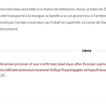
ne interview accordée à la chaîne de télévision, Anna, la mère de Z
 été transporté à la morgue, la famille a vu un grand trou à l'arrière
écuté par l'armée russe alors qu'il était en captivité. Le corps de 
 été enterré.
Liens
krainian prisoner of war confirmed dead days after Russian captu
оссийские военные казнили бойца Нацгвардии, который выше
КУС