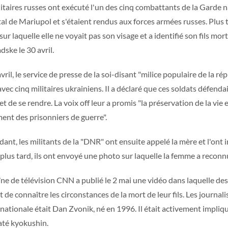
litaires russes ont exécuté l'un des cinq combattants de la Garde n
al de Mariupol et s'étaient rendus aux forces armées russes. Plus 
ur laquelle elle ne voyait pas son visage et a identifié son fils mor
ske le 30 avril.
vril, le service de presse de la soi-disant "milice populaire de la 
avec cinq militaires ukrainiens. Il a déclaré que ces soldats défend
t de se rendre. La voix off leur a promis "la préservation de la vie e
ment des prisonniers de guerre".
ant, les militants de la "DNR" ont ensuite appelé la mère et l'ont 
plus tard, ils ont envoyé une photo sur laquelle la femme a reconnu
îne de télévision CNN a publié le 2 mai une vidéo dans laquelle des
t de connaître les circonstances de la mort de leur fils. Les journa
nationale était Dan Zvonik, né en 1996. Il était activement impliq
até kyokushin.