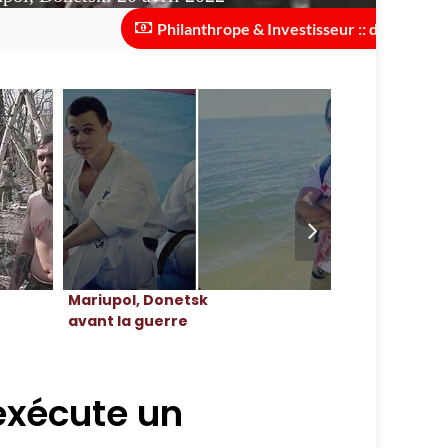
Philanthrope & Investisseur :: des investissement
Mariupol, Donetsk
Mariupol, Do
avant la guerre
30 avril 2022
exécute un