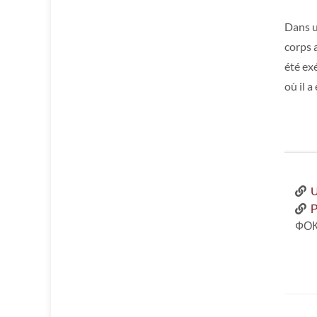
Dans u
corps a
été ex
où il a
U
Р
ФО