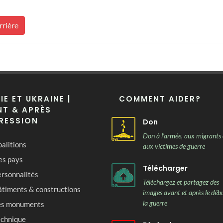
rrière
IE ET UKRAINE |
COMMENT AIDER?
T & APRÈS
RESSION
Don
Don à l'armée, aux migrants 
alitions
aux victimes de guerre
es pays
Télécharger
rsonnalités
Téléchargez et partagez des
âtiments & constructions
images avant et après le déb
la guerre
es monuments
echnique