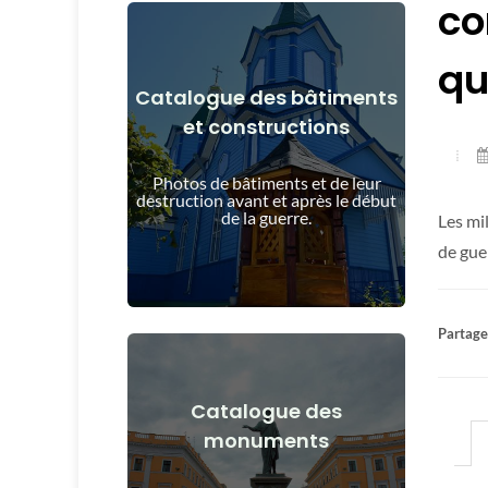
co
qu
Catalogue des bâtiments
et constructions
Voir les détails
et après le début de la guerre
Photos de bâtiments et de leur
Bâtiments, structures, objets avant
destruction avant et après le début
de la guerre.
Les mil
de guer
Partager
Catalogue des
Voir les détails
monuments
après le début de la guerre
Monuments, œuvres d'art avant et