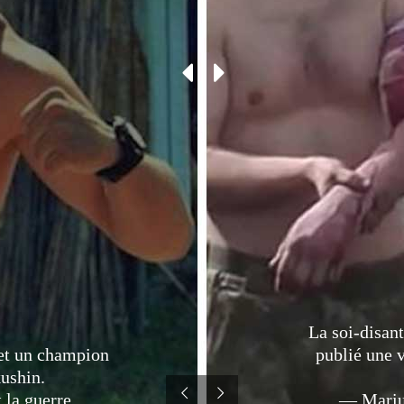
La soi-disan
 et un champion
publié une 
ushin.
 la guerre
— Mariup