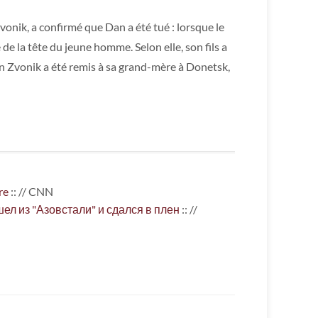
vonik, a confirmé que Dan a été tué : lorsque le
 de la tête du jeune homme. Selon elle, son fils a
Dan Zvonik a été remis à sa grand-mère à Donetsk,
re
:: // CNN
л из "Азовстали" и сдался в плен
:: //