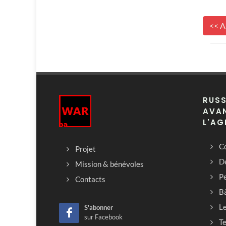
<< A
RUSS
AVAN
L'AG
Co
Projet
D
Mission & bénévoles
Pe
Contacts
B
L
S'abonner
sur Facebook
T