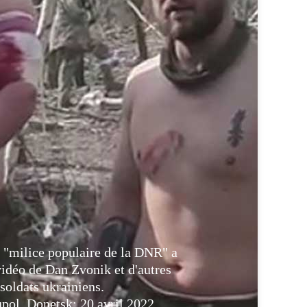
t "milice populaire de la DNR" a
vidéo de Dan Zvonik et d'autres
soldats ukrainiens.
ol, Donetsk: 20 avril 2022