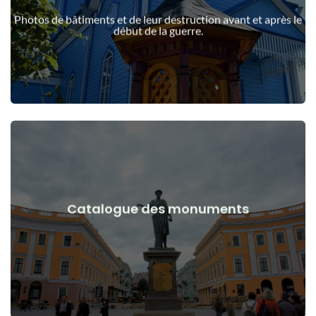
guerre
Photos de bâtiments et de leur destruction avant et après le
Bâtiments, structures, objets avant et après le début de la
début de la guerre.
Voir les détails
Catalogue des monuments
guerre
Monuments, œuvres d'art avant et après le début de la