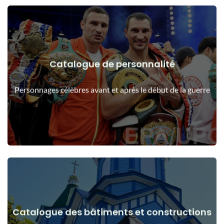
Catalogue de personnalité
Voir les détails
Les gens avant et après le début de la guerre
Personnages célèbres avant et après le début de la guerre
Catalogue des bâtiments et constructions
Voir les détails