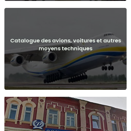
Catalogue des avions, voitures et autres
Voir les détails
moyens techniques
de la guerre
Avions, voitures, moyens techniques avant et après le début