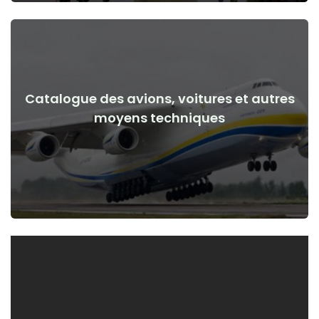
Catalogue des avions, voitures et autres
Voir les détails
moyens techniques
de la guerre
Avions, voitures, moyens techniques avant et après le début