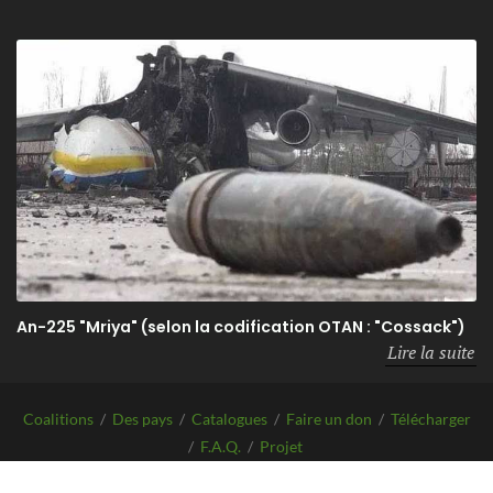
An-225 "Mriya" (selon la codification OTAN : "Cossack")
Lire la suite
Coalitions
/
Des pays
/
Catalogues
/
Faire un don
/
Télécharger
/
F.A.Q.
/
Projet
Copyrights
Before-WAR-After.com
2026 | Tous les droits sont