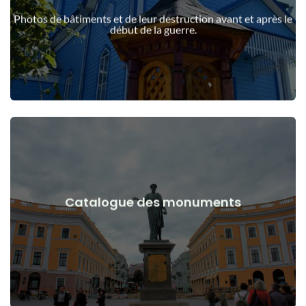
guerre
Photos de bâtiments et de leur destruction avant et après le
Bâtiments, structures, objets avant et après le début de la
début de la guerre.
Voir les détails
Catalogue des monuments
guerre
Monuments, œuvres d'art avant et après le début de la