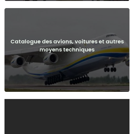
Catalogue des avions, voitures et autres
Voir les détails
moyens techniques
de la guerre
Avions, voitures, moyens techniques avant et après le début