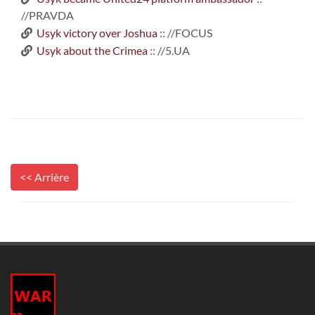
//PRAVDA
Usyk victory over Joshua
:: //FOCUS
Usyk about the Crimea
:: //5.UA
<< Arrière