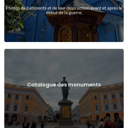
guerre
Photos de bâtiments et de leur destruction avant et après le
Bâtiments, structures, objets avant et après le début de la
début de la guerre.
Voir les détails
Catalogue des monuments
guerre
Monuments, œuvres d'art avant et après le début de la