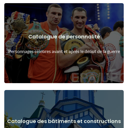
Catalogue de personnalité
Voir les détails
Les gens avant et après le début de la guerre
Personnages célèbres avant et après le début de la guerre
Catalogue des bâtiments et constructions
Voir les détails