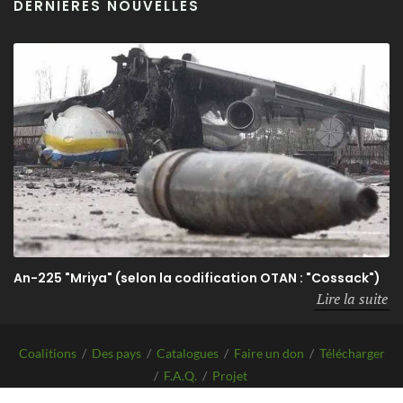
DERNIÈRES NOUVELLES
An-225 "Mriya" (selon la codification OTAN : "Cossack")
Lire la suite
Coalitions
/
Des pays
/
Catalogues
/
Faire un don
/
Télécharger
/
F.A.Q.
/
Projet