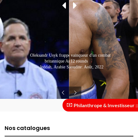
Oleksandr Usyk est sorti vainqueur d'un combat
Oleksandr Usyk frappe le champion de boxe
britannique Anthony Joshua
difficile de 12 rounds
— Jeddah, Arabie Saoudite: Août, 2022
— Jeddah, Arabie Saoudite: Août, 2022
Philanthrope & Investisseur :: de
Nos catalogues