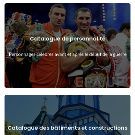
Catalogue de personnalité
Voir les détails
Les gens avant et après le début de la guerre
Personnages célèbres avant et après le début de la guerre
Catalogue des bâtiments et constructions
Voir les détails