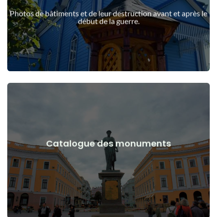
guerre
Photos de bâtiments et de leur destruction avant et après le
Bâtiments, structures, objets avant et après le début de la
début de la guerre.
Voir les détails
Catalogue des monuments
guerre
Monuments, œuvres d'art avant et après le début de la