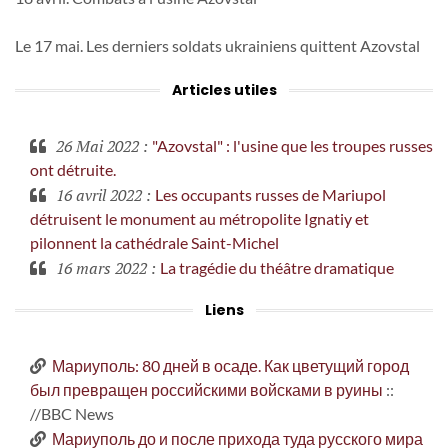
Le 17 mai. Les derniers soldats ukrainiens quittent Azovstal
Articles utiles
26 Mai 2022
:
"Azovstal" : l'usine que les troupes russes
ont détruite.
16 avril 2022
:
Les occupants russes de Mariupol
détruisent le monument au métropolite Ignatiy et
pilonnent la cathédrale Saint-Michel
16 mars 2022
:
La tragédie du théâtre dramatique
Liens
Мариуполь: 80 дней в осаде. Как цветущий город
был превращен российскими войсками в руины
::
//BBC News
Мариуполь до и после прихода туда русского мира