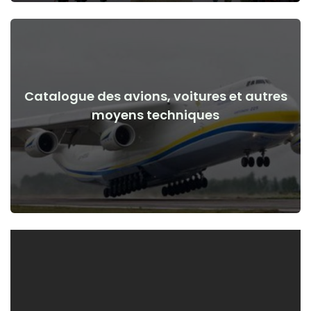
Catalogue des avions, voitures et autres
Voir les détails
moyens techniques
de la guerre
Avions, voitures, moyens techniques avant et après le début