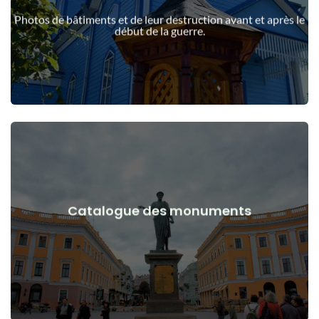
guerre
Photos de bâtiments et de leur destruction avant et après le
Bâtiments, structures, objets avant et après le début de la
début de la guerre.
Voir les détails
Catalogue des monuments
guerre
Monuments, œuvres d'art avant et après le début de la