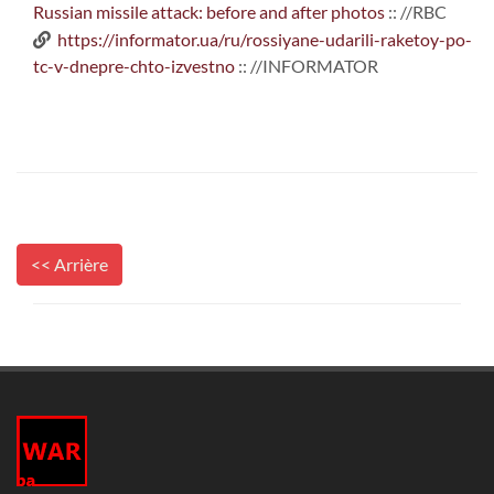
Russian missile attack: before and after photos
:: //RBC
https://informator.ua/ru/rossiyane-udarili-raketoy-po-
tc-v-dnepre-chto-izvestno
:: //INFORMATOR
<< Arrière