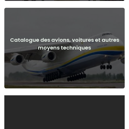
Catalogue des avions, voitures et autres
Voir les détails
moyens techniques
de la guerre
Avions, voitures, moyens techniques avant et après le début