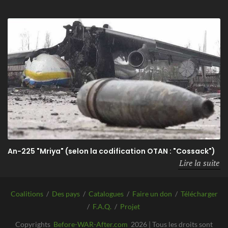
An-225 "Mriya" (selon la codification OTAN : "Cossack")
Lire la suite
Coalitions
/
Des pays
/
Catalogues
/
Faire un don
/
Télécharger
/
F.A.Q.
/
Projet
Copyrights
Before-WAR-After.com
2026 | Tous les droits sont