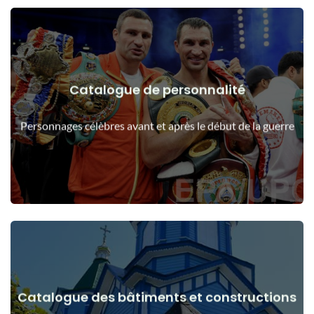
Catalogue de personnalité
Voir les détails
Les gens avant et après le début de la guerre
Personnages célèbres avant et après le début de la guerre
Catalogue des bâtiments et constructions
Voir les détails