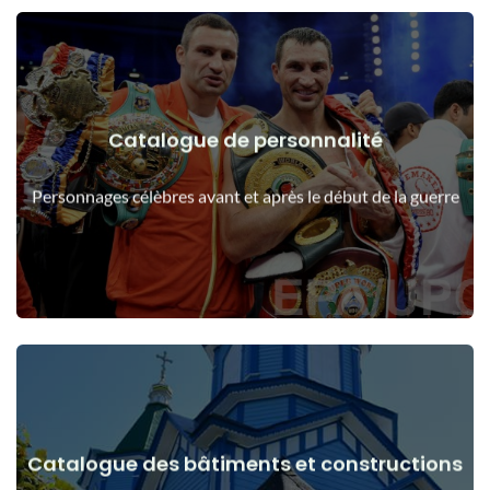
Catalogue de personnalité
Voir les détails
Les gens avant et après le début de la guerre
Personnages célèbres avant et après le début de la guerre
Catalogue des bâtiments et constructions
Voir les détails