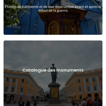
guerre
Photos de bâtiments et de leur destruction avant et après le
Bâtiments, structures, objets avant et après le début de la
début de la guerre.
Voir les détails
Catalogue des monuments
guerre
Monuments, œuvres d'art avant et après le début de la