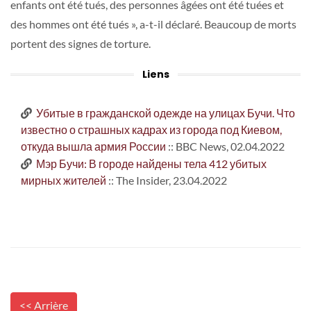
enfants ont été tués, des personnes âgées ont été tuées et
des hommes ont été tués », a-t-il déclaré. Beaucoup de morts
portent des signes de torture.
Liens
Убитые в гражданской одежде на улицах Бучи. Что
известно о страшных кадрах из города под Киевом,
откуда вышла армия России
:: BBC News, 02.04.2022
Мэр Бучи: В городе найдены тела 412 убитых
мирных жителей
:: The Insider, 23.04.2022
<< Arrière