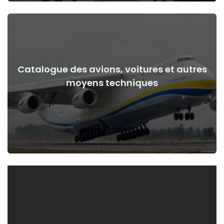
Catalogue des avions, voitures et autres
Voir les détails
moyens techniques
de la guerre
Avions, voitures, moyens techniques avant et après le début