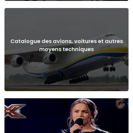
Catalogue des avions, voitures et autres
Voir les détails
moyens techniques
de la guerre
Avions, voitures, moyens techniques avant et après le début