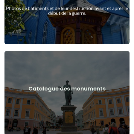
guerre
Photos de bâtiments et de leur destruction avant et après le
Bâtiments, structures, objets avant et après le début de la
début de la guerre.
Voir les détails
Catalogue des monuments
guerre
Monuments, œuvres d'art avant et après le début de la