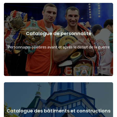
Catalogue de personnalité
Voir les détails
Les gens avant et après le début de la guerre
Personnages célèbres avant et après le début de la guerre
Catalogue des bâtiments et constructions
Voir les détails