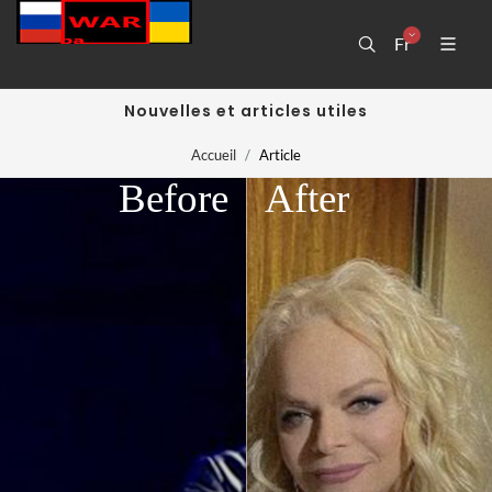
Fr
Nouvelles et articles utiles
Accueil
Article
Before
After