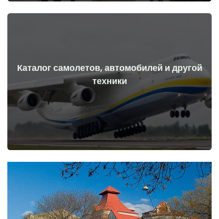
Каталог самолетов, автомобилей и другой
Перейти
техники
начала войны
Самолеты, машины, технические средства до и после