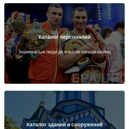
Каталог персоналий
Перейти
Личности до и после начала войны
Знаменитые люди до и после начала войны
Каталог зданий и сооружений
Перейти