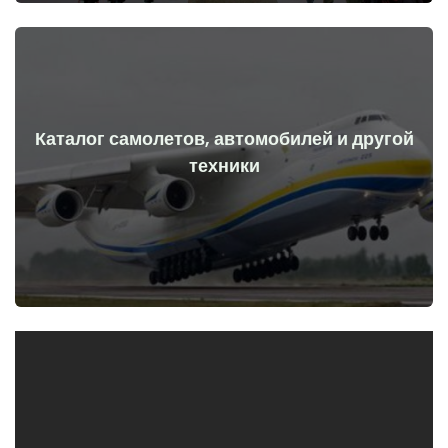
Каталог самолетов, автомобилей и другой
Перейти
техники
начала войны
Самолеты, машины, технические средства до и после