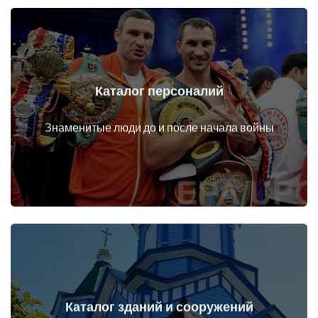
Каталог персоналий
Перейти
Личности до и после начала войны
Знаменитые люди до и после начала войны
Каталог зданий и сооружений
Перейти