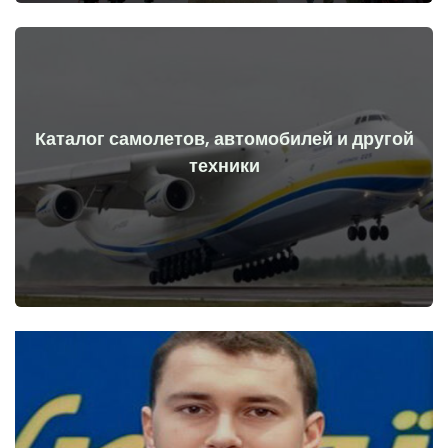
Каталог самолетов, автомобилей и другой
Перейти
техники
начала войны
Самолеты, машины, технические средства до и после