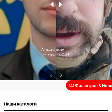
Александр Машлай
На фронте
— Украина: 2024
— Украина: 2016
Филантроп & Инвесто
Наши каталоги