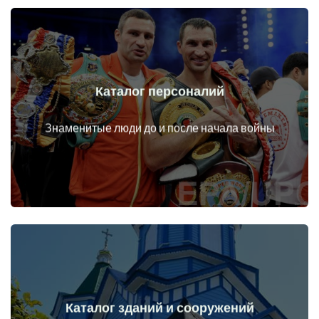
Каталог персоналий
Перейти
Личности до и после начала войны
Знаменитые люди до и после начала войны
Каталог зданий и сооружений
Перейти