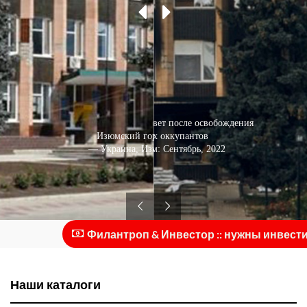
Изюмский городской совет после освобождения
Изюмский городской совет
от российских оккупантов
— Украина, Изюм: Сентябрь, 2022
— Украина, Изюм: Июнь, 2020
Филантроп & Инвестор :: нужны инвестици
Наши каталоги