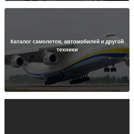
Каталог самолетов, автомобилей и другой
Перейти
техники
начала войны
Самолеты, машины, технические средства до и после