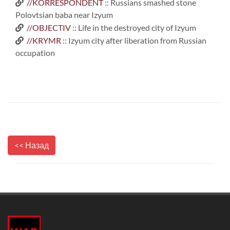
//KORRESPONDENT
:: Russians smashed stone
Polovtsian baba near Izyum
//OBJECTIV
:: Life in the destroyed city of Izyum
//KRYMR
:: Izyum city after liberation from Russian
occupation
<< Назад