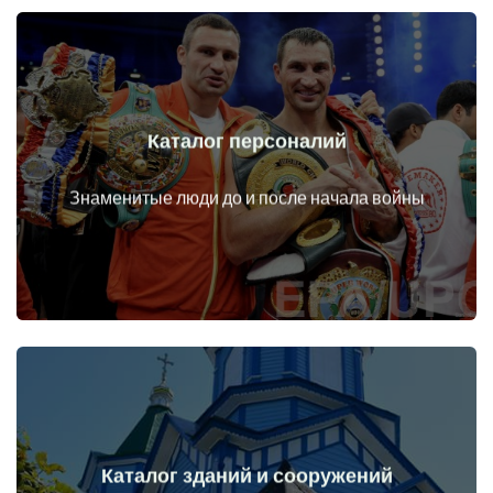
Каталог персоналий
Перейти
Личности до и после начала войны
Знаменитые люди до и после начала войны
Каталог зданий и сооружений
Перейти