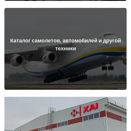
Каталог самолетов, автомобилей и другой
Перейти
техники
начала войны
Самолеты, машины, технические средства до и после