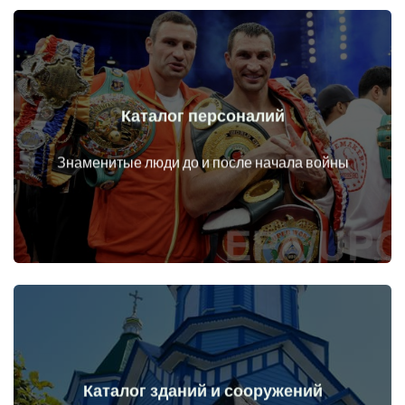
Каталог персоналий
Перейти
Личности до и после начала войны
Знаменитые люди до и после начала войны
Каталог зданий и сооружений
Перейти