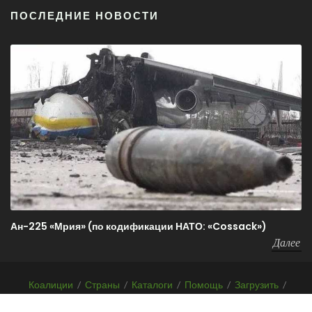
ПОСЛЕДНИЕ НОВОСТИ
Ан-225 «Мрия» (по кодификации НАТО: «Cossack»)
Далее
Коалиции
/
Страны
/
Каталоги
/
Помощь
/
Загрузить
/
F.A.Q.
/
О проекте