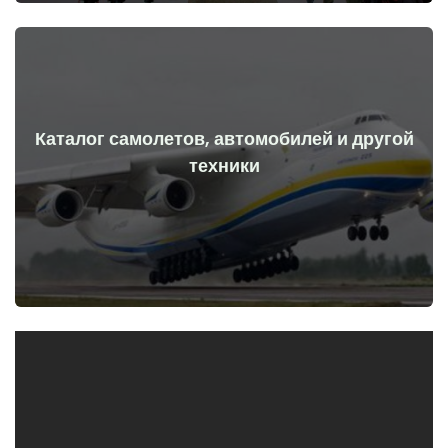
Каталог самолетов, автомобилей и другой
Перейти
техники
начала войны
Самолеты, машины, технические средства до и после