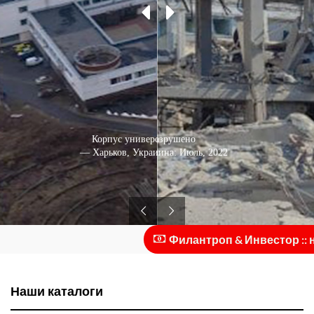
Корпус университета с высоты
Здание разрушено
— Харьков, Украина: Февраль, 2021
— Харьков, Украина: Июль, 2022
Филантроп & Инвестор :: ну
Наши каталоги