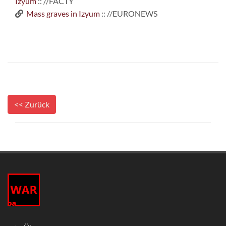
Izyum
:: //FACTY
Mass graves in Izyum
:: //EURONEWS
<< Zurück