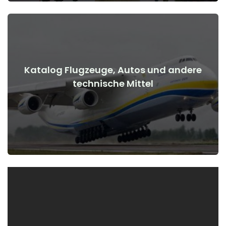
Katalog Flugzeuge, Autos und andere
Details anzeigen
technische Mittel
Kriegsbeginn
Flugzeuge, Autos, technische Mittel vor und nach