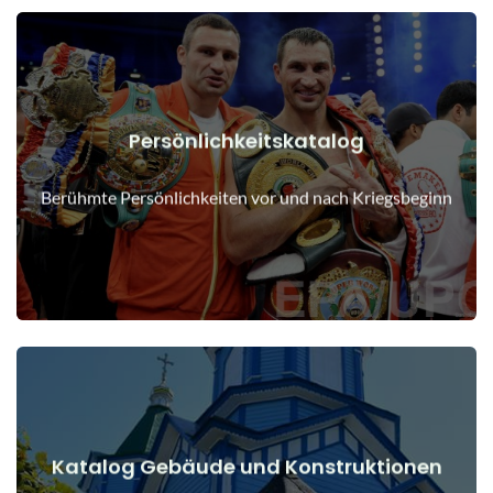
Persönlichkeitskatalog
Details anzeigen
Menschen vor und nach Kriegsbeginn
Berühmte Persönlichkeiten vor und nach Kriegsbeginn
Katalog Gebäude und Konstruktionen
Details anzeigen