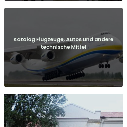
Katalog Flugzeuge, Autos und andere
Details anzeigen
technische Mittel
Kriegsbeginn
Flugzeuge, Autos, technische Mittel vor und nach