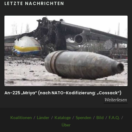
LETZTE NACHRICHTEN
An-225 „Mriya“ (nach NATO-Kodifizierung: „Cossack“)
Weiterlesen
Koalitionen
/
Länder
/
Kataloge
/
Spenden
/
Bild
/
F.A.Q.
/
Über