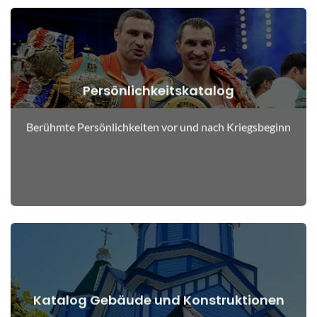
Persönlichkeitskatalog
Details anzeigen
Menschen vor und nach Kriegsbeginn
Berühmte Persönlichkeiten vor und nach Kriegsbeginn
Katalog Gebäude und Konstruktionen
Details anzeigen