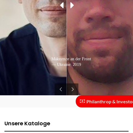
Mit seiner Katze an der Front
Maksym Petrenko
— Ukraine: 2019
— Ukraine: 2018
Philanthrop & Investor :: F
Unsere Kataloge