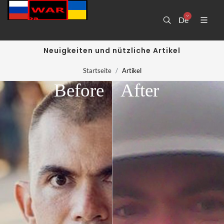
De
Neuigkeiten und nützliche Artikel
Startseite
Artikel
Before
After