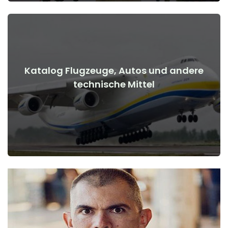
Katalog Flugzeuge, Autos und andere
Details anzeigen
technische Mittel
Kriegsbeginn
Flugzeuge, Autos, technische Mittel vor und nach