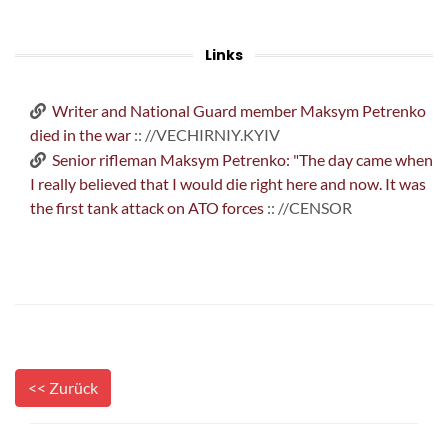
Links
Writer and National Guard member Maksym Petrenko
died in the war
:: //VECHIRNIY.KYIV
Senior rifleman Maksym Petrenko: "The day came when
I really believed that I would die right here and now. It was
the first tank attack on ATO forces
:: //CENSOR
<< Zurück