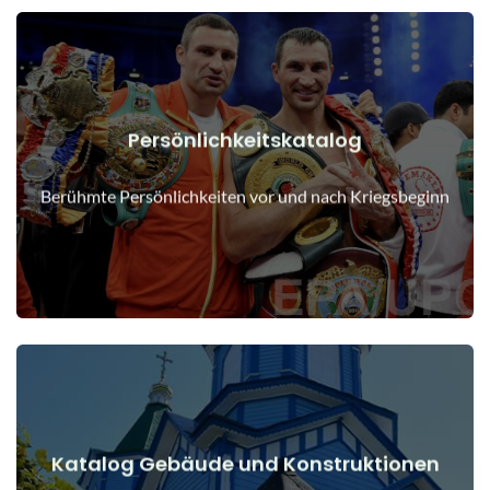
Persönlichkeitskatalog
Details anzeigen
Menschen vor und nach Kriegsbeginn
Berühmte Persönlichkeiten vor und nach Kriegsbeginn
Katalog Gebäude und Konstruktionen
Details anzeigen