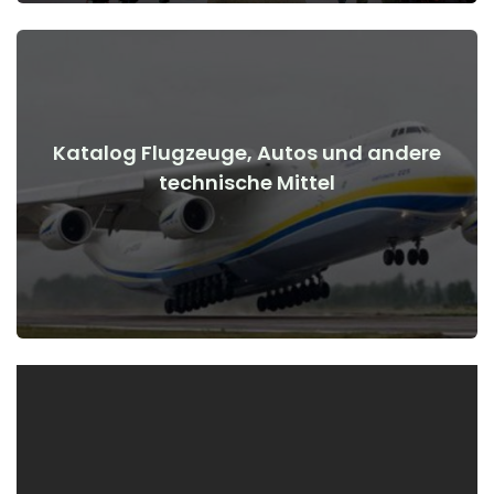
Katalog Flugzeuge, Autos und andere
Details anzeigen
technische Mittel
Kriegsbeginn
Flugzeuge, Autos, technische Mittel vor und nach