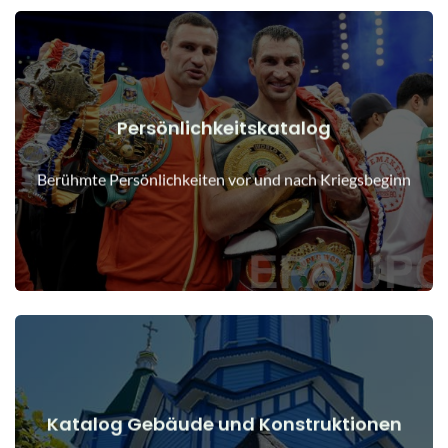
Persönlichkeitskatalog
Details anzeigen
Menschen vor und nach Kriegsbeginn
Berühmte Persönlichkeiten vor und nach Kriegsbeginn
Katalog Gebäude und Konstruktionen
Details anzeigen