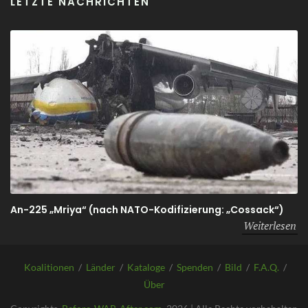
LETZTE NACHRICHTEN
An-225 „Mriya“ (nach NATO-Kodifizierung: „Cossack“)
Weiterlesen
Koalitionen
/
Länder
/
Kataloge
/
Spenden
/
Bild
/
F.A.Q.
/
Über