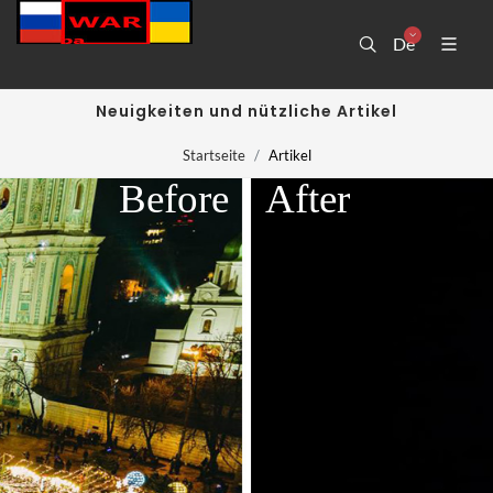
De
Neuigkeiten und nützliche Artikel
Startseite
Artikel
Before
After