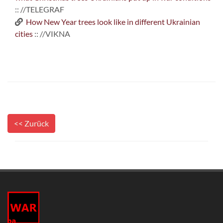
:: //TELEGRAF
How New Year trees look like in different Ukrainian
cities
:: //VIKNA
<< Zurück