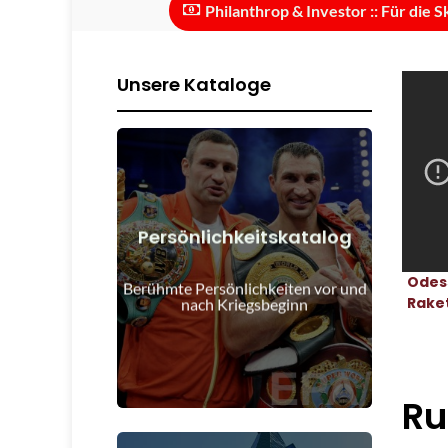
Philanthrop & Investor :: Für die Skalierung
Unsere Kataloge
Persönlichkeitskatalog
Details anzeigen
Odes
Kriegsbeginn
Berühmte Persönlichkeiten vor und
Menschen vor und nach
Rake
nach Kriegsbeginn
Ru