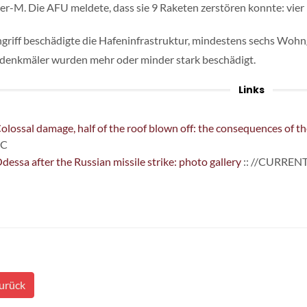
er-M. Die AFU meldete, dass sie 9 Raketen zerstören konnte: vier
griff beschädigte die Hafeninfrastruktur, mindestens sechs Wo
denkmäler wurden mehr oder minder stark beschädigt.
Links
olossal damage, half of the roof blown off: the consequences of th
BC
dessa after the Russian missile strike: photo gallery
:: //CURREN
urück