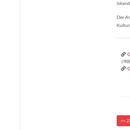
Iskand
Der An
Kultur
C
//R
O
<< Z