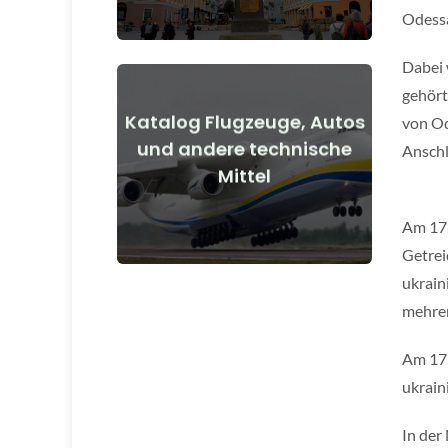
Odessa
Dabei 
gehört
Katalog Flugzeuge, Autos
von Od
Details anzeigen
und andere technische
Anschl
Mittel
vor und nach Kriegsbeginn
Flugzeuge, Autos, technische Mittel
Am 17.
Getrei
ukrain
mehrer
Am 17.
ukrain
In der