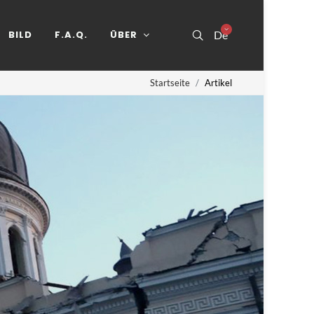
BILD
F.A.Q.
ÜBER
De
Startseite
Artikel