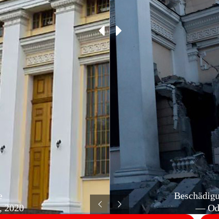
e
Beschädigu
, 2020
— Ode