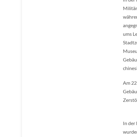
Militä
währen
angegr
ums Le
Stadtz
Museum
Gebäud
chines
Am 22.
Gebäud
Zerstö
In der
wurden