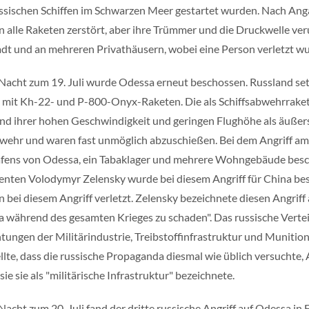
ssischen Schiffen im Schwarzen Meer gestartet wurden. Nach 
 alle Raketen zerstört, aber ihre Trümmer und die Druckwelle ve
adt und an mehreren Privathäusern, wobei eine Person verletzt wu
 Nacht zum 19. Juli wurde Odessa erneut beschossen. Russland se
 mit Kh-22- und P-800-Onyx-Raketen. Die als Schiffsabwehrrake
nd ihrer hohen Geschwindigkeit und geringen Flughöhe als äußerst
wehr und waren fast unmöglich abzuschießen. Bei dem Angriff am 
fens von Odessa, ein Tabaklager und mehrere Wohngebäude besc
enten Volodymyr Zelensky wurde bei diesem Angriff für China be
 bei diesem Angriff verletzt. Zelensky bezeichnete diesen Angrif
 während des gesamten Krieges zu schaden". Das russische Verteidi
htungen der Militärindustrie, Treibstoffinfrastruktur und Muniti
ellte, dass die russische Propaganda diesmal wie üblich versuchte, A
ie sie als "militärische Infrastruktur" bezeichnete.
 Nacht zum 20. Juli fand der dritte russische Angriff auf Odessa i