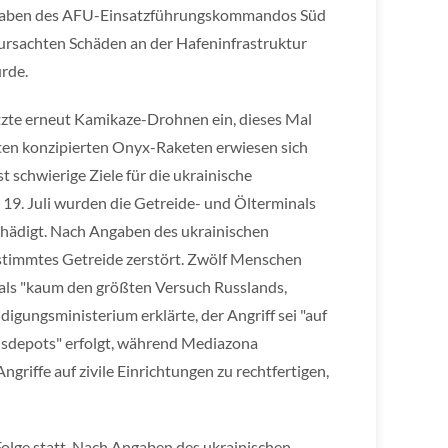
Angaben des AFU-Einsatzführungskommandos Süd
rursachten Schäden an der Hafeninfrastruktur
rde.
tzte erneut Kamikaze-Drohnen ein, dieses Mal
ten konzipierten Onyx-Raketen erwiesen sich
 schwierige Ziele für die ukrainische
19. Juli wurden die Getreide- und Ölterminals
hädigt. Nach Angaben des ukrainischen
stimmtes Getreide zerstört. Zwölf Menschen
f als "kaum den größten Versuch Russlands,
gungsministerium erklärte, der Angriff sei "auf
onsdepots" erfolgt, während Mediazona
ngriffe auf zivile Einrichtungen zu rechtfertigen,
n Folge statt. Nach Angaben des ukrainischen