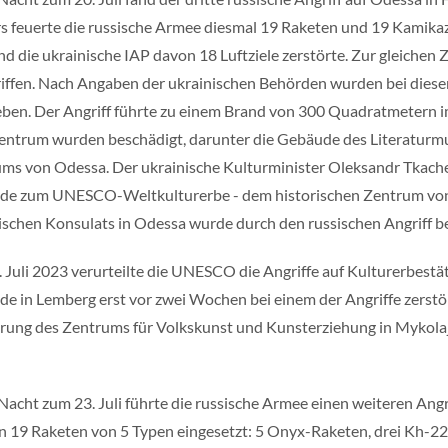
rs feuerte die russische Armee diesmal 19 Raketen und 19 Kamik
d die ukrainische IAP davon 18 Luftziele zerstörte. Zur gleichen 
iffen. Nach Angaben der ukrainischen Behörden wurden bei diese
ben. Der Angriff führte zu einem Brand von 300 Quadratmetern 
entrum wurden beschädigt, darunter die Gebäude des Literatur
s von Odessa. Der ukrainische Kulturminister Oleksandr Tkachen
e zum UNESCO-Weltkulturerbe - dem historischen Zentrum von
ischen Konsulats in Odessa wurde durch den russischen Angriff b
 Juli 2023 verurteilte die UNESCO die Angriffe auf Kulturerbestät
e in Lemberg erst vor zwei Wochen bei einem der Angriffe zerst
rung des Zentrums für Volkskunst und Kunsterziehung in Mykolaj
 Nacht zum 23. Juli führte die russische Armee einen weiteren An
 19 Raketen von 5 Typen eingesetzt: 5 Onyx-Raketen, drei Kh-22,