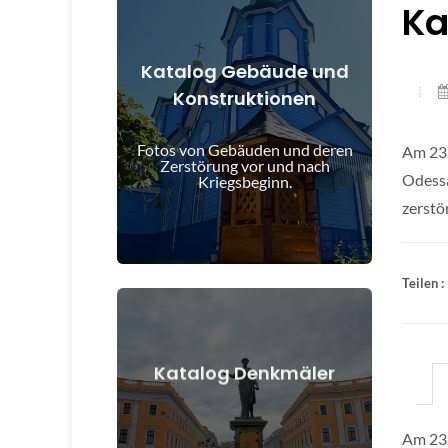
Ka
Katalog Gebäude und
Konstruktionen
Details anzeigen
und nach Kriegsbeginn
Fotos von Gebäuden und deren
Am 23.
Gebäude, Bauwerke, Objekte vor
Zerstörung vor und nach
Odessa
Kriegsbeginn.
zerstör
Teilen :
Details anzeigen
Katalog Denkmäler
nach Kriegsbeginn
Denkmäler, Kunstwerke vor und
Am 23.