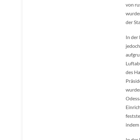
von ru
wurden
der St
In der
jedoch
aufgru
Luftab
des Ha
Präsid
wurden
Odessa
Einric
festst
indem s
In der