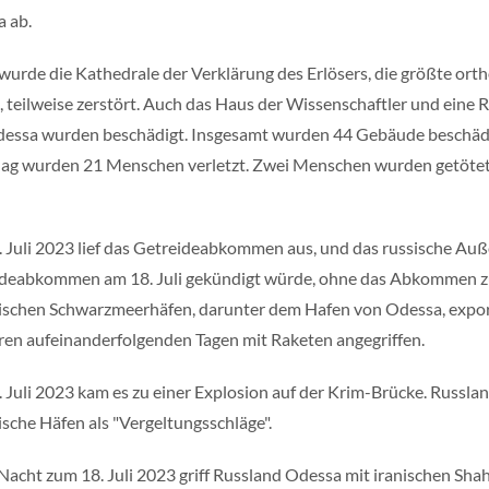
 ab.
wurde die Kathedrale der Verklärung des Erlösers, die größte or
, teilweise zerstört. Auch das Haus der Wissenschaftler und eine
essa wurden beschädigt. Insgesamt wurden 44 Gebäude beschädi
ag wurden 21 Menschen verletzt. Zwei Menschen wurden getötet
 Juli 2023 lief das Getreideabkommen aus, und das russische Auß
deabkommen am 18. Juli gekündigt würde, ohne das Abkommen zu
ischen Schwarzmeerhäfen, darunter dem Hafen von Odessa, expor
en aufeinanderfolgenden Tagen mit Raketen angegriffen.
 Juli 2023 kam es zu einer Explosion auf der Krim-Brücke. Russlan
ische Häfen als "Vergeltungsschläge".
 Nacht zum 18. Juli 2023 griff Russland Odessa mit iranischen Sh