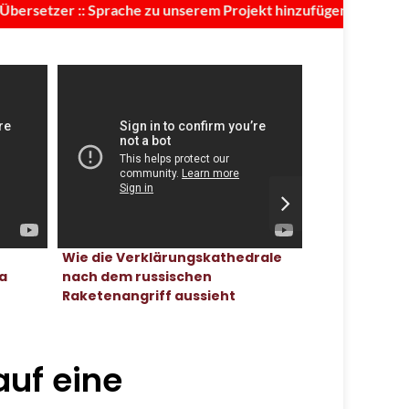
er :: Sprache zu unserem Projekt hinzufügen
Odessa, Ukra
Wie die Verklärungskathedrale
Juli, 2020
a
nach dem russischen
Raketenangriff aussieht
auf eine