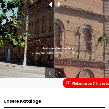
Spuren eines Minentreffers
Ein historisches Gebäude
— Gulyaypol, Ukraine: September, 2019
— Gulyaypol, Ukraine: Juli, 2023
Philanthrop & Investor :: 
Unsere Kataloge