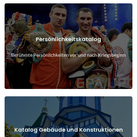
Persönlichkeitskatalog
Details anzeigen
Menschen vor und nach Kriegsbeginn
Berühmte Persönlichkeiten vor und nach Kriegsbeginn
Katalog Gebäude und Konstruktionen
Details anzeigen