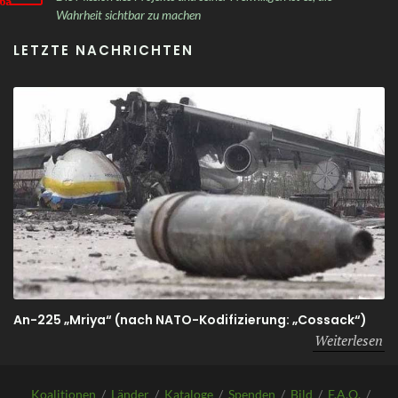
Wahrheit sichtbar zu machen
LETZTE NACHRICHTEN
An-225 „Mriya“ (nach NATO-Kodifizierung: „Cossack“)
Weiterlesen
Koalitionen
/
Länder
/
Kataloge
/
Spenden
/
Bild
/
F.A.Q.
/