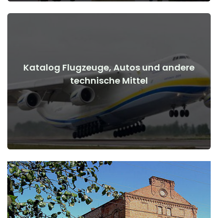
Katalog Flugzeuge, Autos und andere
Details anzeigen
technische Mittel
Kriegsbeginn
Flugzeuge, Autos, technische Mittel vor und nach