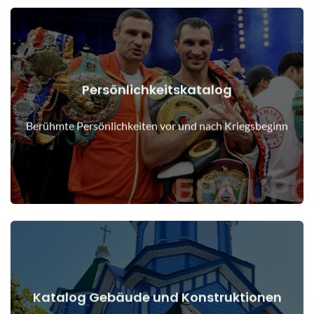
Persönlichkeitskatalog
Details anzeigen
Menschen vor und nach Kriegsbeginn
Berühmte Persönlichkeiten vor und nach Kriegsbeginn
Katalog Gebäude und Konstruktionen
Details anzeigen