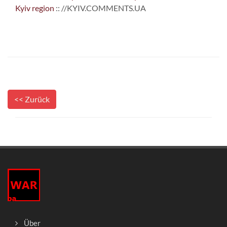
Kyiv region
:: //KYIV.COMMENTS.UA
<< Zurück
Über