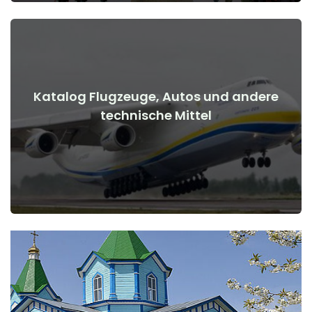
Katalog Flugzeuge, Autos und andere
Details anzeigen
technische Mittel
Kriegsbeginn
Flugzeuge, Autos, technische Mittel vor und nach