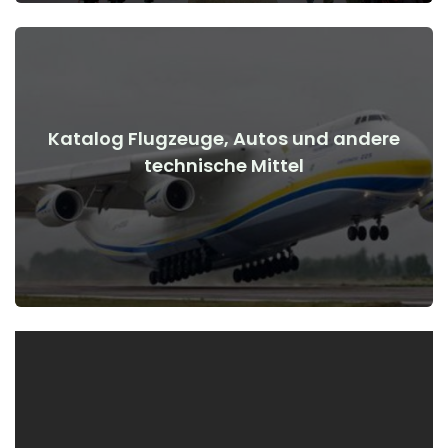
Katalog Flugzeuge, Autos und andere
Details anzeigen
technische Mittel
Kriegsbeginn
Flugzeuge, Autos, technische Mittel vor und nach