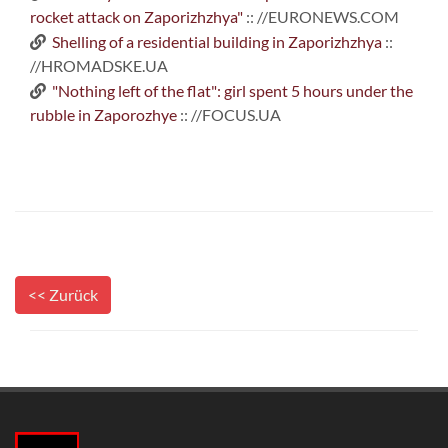
rocket attack on Zaporizhzhya"
:: //EURONEWS.COM
Shelling of a residential building in Zaporizhzhya
::
//HROMADSKE.UA
"Nothing left of the flat": girl spent 5 hours under the
rubble in Zaporozhye
:: //FOCUS.UA
<< Zurück