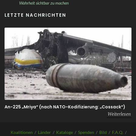
Wahrheit sichtbar zu machen
LETZTE NACHRICHTEN
An-225 „Mriya“ (nach NATO-Kodifizierung: „Cossack“)
Weiterlesen
Koalitionen
/
Länder
/
Kataloge
/
Spenden
/
Bild
/
F.A.Q.
/