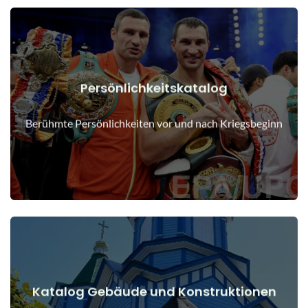
Persönlichkeitskatalog
Details anzeigen
Menschen vor und nach Kriegsbeginn
Berühmte Persönlichkeiten vor und nach Kriegsbeginn
Katalog Gebäude und Konstruktionen
Details anzeigen