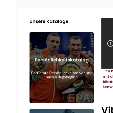
Unsere Kataloge
Persönlichkeitskatalog
Details anzeigen
"Ich
Kriegsbeginn
Berühmte Persönlichkeiten vor und
Menschen vor und nach
mit d
nach Kriegsbeginn
blind
schw
Vi