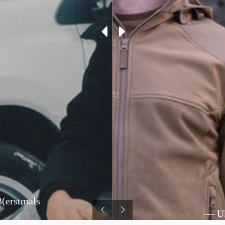
(erstmals
— Uk