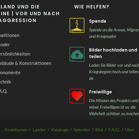
LAND UND DIE
WIE HELFEN?
INE | VOR UND NACH
 AGGRESSION
Spende
Spende an die Armee, Migra
alitionen
und Kriegsopfer
änder
Bilder hochladen und
rsönlichkeiten
teilen
ebäude & Konstruktionen
Laden Sie Bilder vor und nac
Kriegsbeginn hoch und teilen
onumente
sie
echnik
A.Q.
Freiwillige
Die Mission des Projekts und
seiner Freiwilligen ist es, die
Wahrheit sichtbar zu mache
Koalitionen
/
Länder
/
Kataloge
/
Spenden
/
Bild
/
F.A.Q.
/
Über