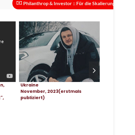
Philanthrop & Investor :: Für die Skalierung des Projekts sin
Ukraine
Ukraine
en,
November, 2023(erstmals
November, 2
n
publiziert)
",