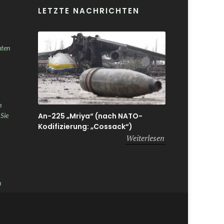
LETZTE NACHRICHTEN
nten
h
An-225 „Mriya“ (nach NATO-
 Sie
Kodifizierung: „Cossack“)
Weiterlesen
n