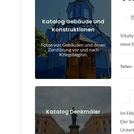
Katalog Gebäude und
Konstruktionen
Details anzeigen
Vitali
und nach Kriegsbeginn
neue S
Fotos von Gebäuden und deren
Gebäude, Bauwerke, Objekte vor
Zerstörung vor und nach
Kriegsbeginn.
Teilen :
Details anzeigen
Katalog Denkmäler
Im Feb
Der So
nach Kriegsbeginn
Denkmäler, Kunstwerke vor und
Unterk