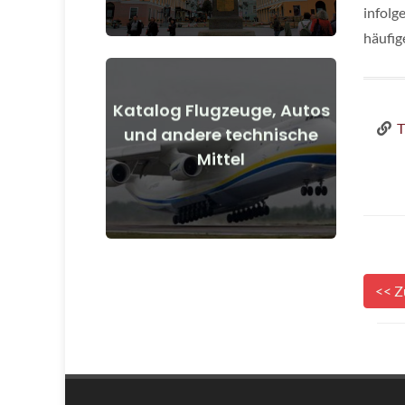
infolg
häufig
Katalog Flugzeuge, Autos
T
Details anzeigen
und andere technische
Mittel
vor und nach Kriegsbeginn
Flugzeuge, Autos, technische Mittel
<< Z