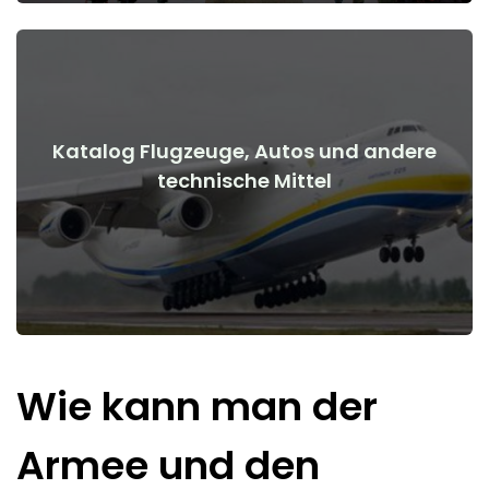
Katalog Flugzeuge, Autos und andere
Details anzeigen
technische Mittel
Kriegsbeginn
Flugzeuge, Autos, technische Mittel vor und nach
Wie kann man der
Armee und den