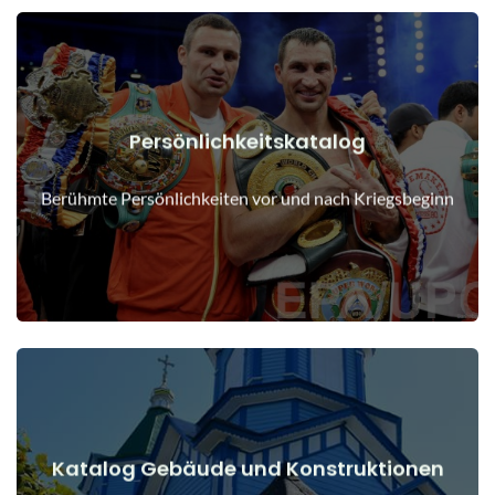
Persönlichkeitskatalog
Details anzeigen
Menschen vor und nach Kriegsbeginn
Berühmte Persönlichkeiten vor und nach Kriegsbeginn
Katalog Gebäude und Konstruktionen
Details anzeigen