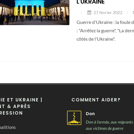
L'UKRAINE
27 février 2022
Guerre d'Ukraine : la foule 
: "Arrêtez la guerre", "La d
côtés de l'Ukraine".
IE ET UKRAINE |
COMMENT AIDER?
T & APRÈS
RESSION
Don
Don à l'armée, aux migrants 
alitions
aux victimes de guerre