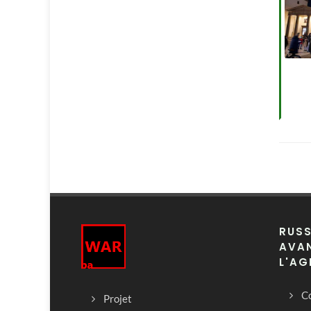
RUSS
AVAN
L'AG
Co
Projet