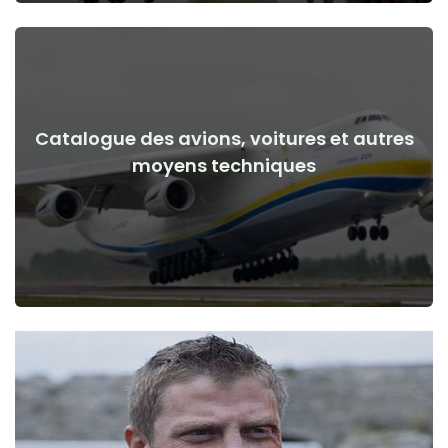
Catalogue des avions, voitures et autres
Voir les détails
moyens techniques
de la guerre
Avions, voitures, moyens techniques avant et après le début