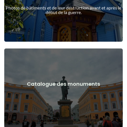
guerre
Photos de bâtiments et de leur destruction avant et après le
Bâtiments, structures, objets avant et après le début de la
début de la guerre.
Voir les détails
Catalogue des monuments
guerre
Monuments, œuvres d'art avant et après le début de la