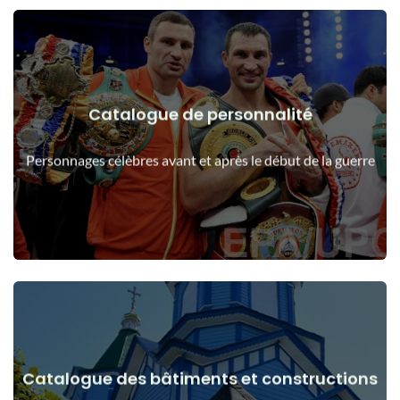
Catalogue de personnalité
Voir les détails
Les gens avant et après le début de la guerre
Personnages célèbres avant et après le début de la guerre
Catalogue des bâtiments et constructions
Voir les détails