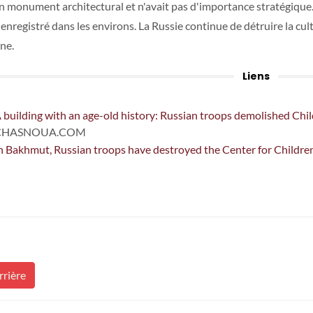
un monument architectural et n'avait pas d'importance stratégique.
é enregistré dans les environs. La Russie continue de détruire la cu
ine.
Liens
 building with an age-old history: Russian troops demolished Ch
CHASNOUA.COM
n Bakhmut, Russian troops have destroyed the Center for Childre
rrière