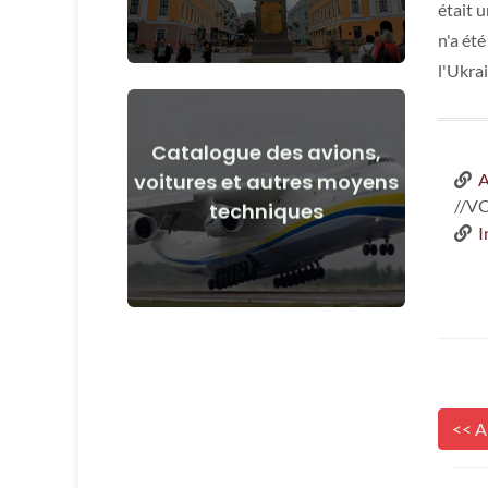
était 
n'a ét
l'Ukra
Catalogue des avions,
Voir les détails
voitures et autres moyens
A
//V
techniques
avant et après le début de la guerre
I
Avions, voitures, moyens techniques
<< A