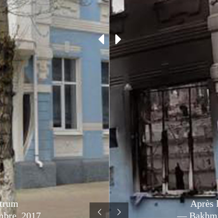
ntrum
Après 
bre, 2017
— Bakhmu