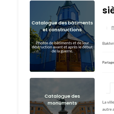
si
Catalogue des bâtiments
et constructions
Voir les détails
et après le début de la guerre
Photos de bâtiments et de leur
Bakhmu
Bâtiments, structures, objets avant
destruction avant et après le début
de la guerre.
Partager
Catalogue des
Voir les détails
La vil
monuments
après le début de la guerre
autre 
Monuments, œuvres d'art avant et