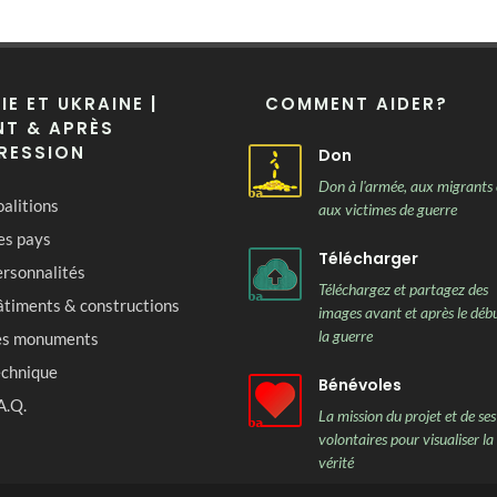
IE ET UKRAINE |
COMMENT AIDER?
T & APRÈS
RESSION
Don
Don à l'armée, aux migrants 
alitions
aux victimes de guerre
es pays
Télécharger
rsonnalités
Téléchargez et partagez des
âtiments & constructions
images avant et après le déb
la guerre
es monuments
echnique
Bénévoles
A.Q.
La mission du projet et de ses
volontaires pour visualiser la
vérité