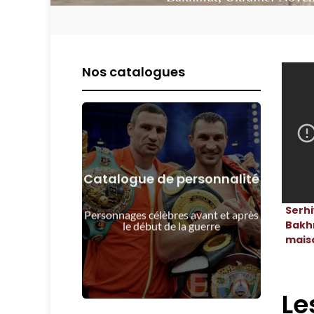
Nos catalogues
Catalogue de personnalité
Voir les détails
Serhi
guerre
Personnages célèbres avant et après
Les gens avant et après le début de la
Bakhm
le début de la guerre
mais
Le