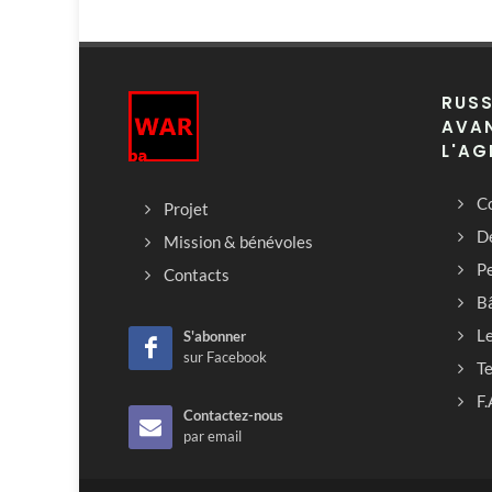
RUSS
AVAN
L'AG
Co
Projet
D
Mission & bénévoles
Pe
Contacts
B
L
S'abonner
sur Facebook
T
F.
Contactez-nous
par email