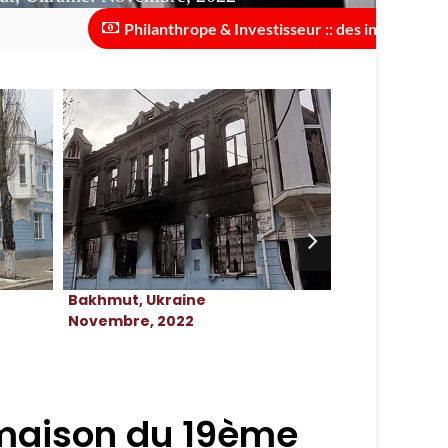
Philanthrope & Investisseur :: des investissements so
Bakhmut, Ukraine
Bakhmut, Uk
Novembre, 2022
Novembre, 2
 maison du 19ème