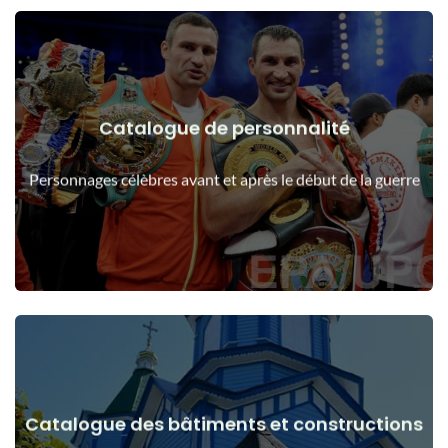
Catalogue de personnalité
Voir les détails
Les gens avant et après le début de la guerre
Personnages célèbres avant et après le début de la guerre
Catalogue des bâtiments et constructions
Voir les détails