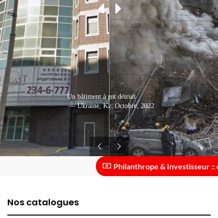
Un bâtiment à plusieurs étages
Un bâtiment détruit
— Ukraine, Kiev: Octobre, 2022
— Ukraine, Kiev: Juin, 2015
Philanthrope & Investisseur :: des
Nos catalogues