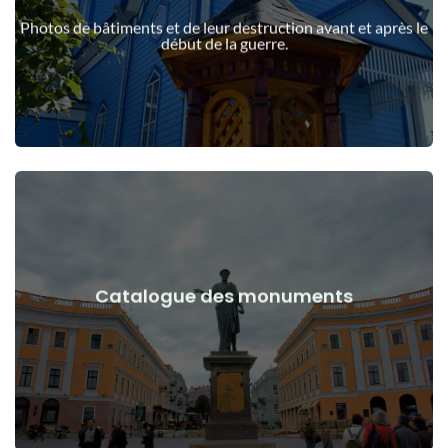
guerre
Photos de bâtiments et de leur destruction avant et après le
Bâtiments, structures, objets avant et après le début de la
début de la guerre.
Voir les détails
Catalogue des monuments
guerre
Monuments, œuvres d'art avant et après le début de la