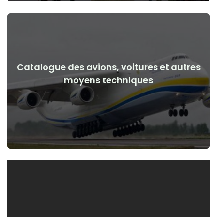
Catalogue des avions, voitures et autres
Voir les détails
moyens techniques
de la guerre
Avions, voitures, moyens techniques avant et après le début