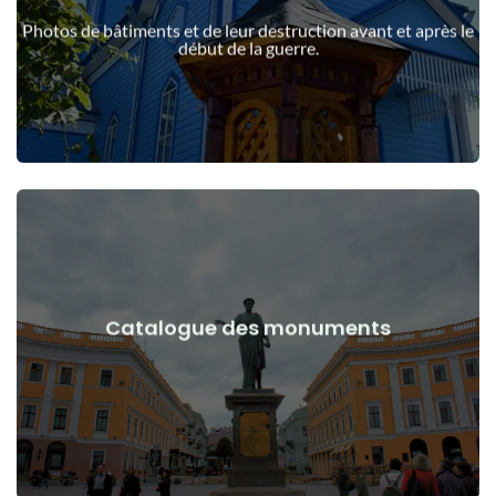
guerre
Photos de bâtiments et de leur destruction avant et après le
Bâtiments, structures, objets avant et après le début de la
début de la guerre.
Voir les détails
Catalogue des monuments
guerre
Monuments, œuvres d'art avant et après le début de la