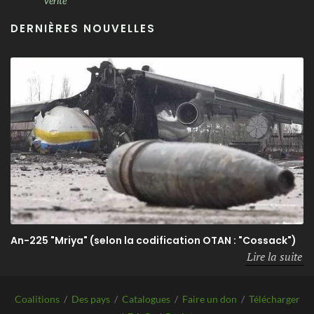
vérité
DERNIÈRES NOUVELLES
An-225 "Mriya" (selon la codification OTAN : "Cossack")
Lire la suite
Coalitions
/
Des pays
/
Catalogues
/
Faire un don
/
Télécharger