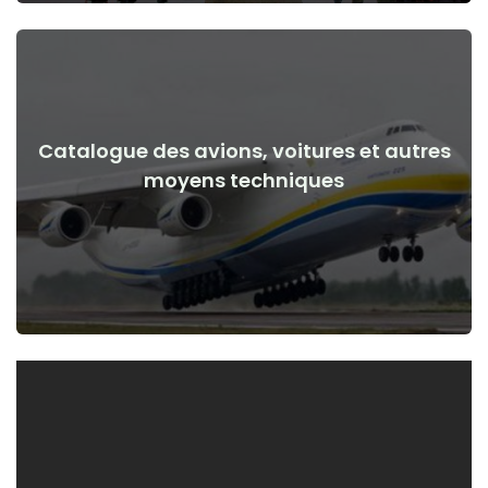
Catalogue des avions, voitures et autres
Voir les détails
moyens techniques
de la guerre
Avions, voitures, moyens techniques avant et après le début