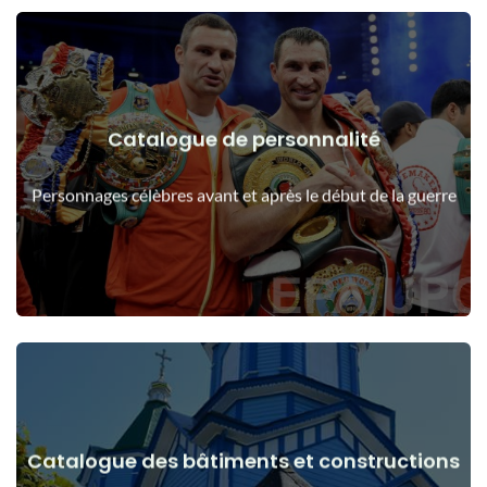
Catalogue de personnalité
Voir les détails
Les gens avant et après le début de la guerre
Personnages célèbres avant et après le début de la guerre
Catalogue des bâtiments et constructions
Voir les détails