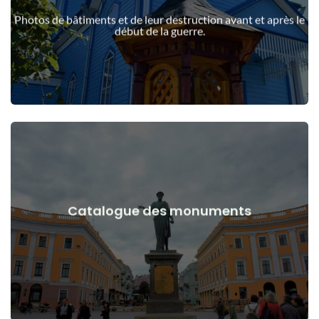
guerre
Photos de bâtiments et de leur destruction avant et après le
Bâtiments, structures, objets avant et après le début de la
début de la guerre.
Voir les détails
Catalogue des monuments
guerre
Monuments, œuvres d'art avant et après le début de la