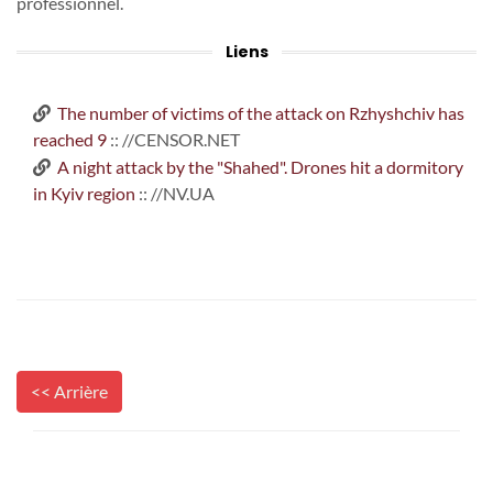
professionnel.
Liens
The number of victims of the attack on Rzhyshchiv has
reached 9
:: //CENSOR.NET
A night attack by the "Shahed". Drones hit a dormitory
in Kyiv region
:: //NV.UA
<< Arrière