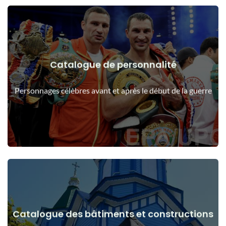
Catalogue de personnalité
Voir les détails
Les gens avant et après le début de la guerre
Personnages célèbres avant et après le début de la guerre
Catalogue des bâtiments et constructions
Voir les détails