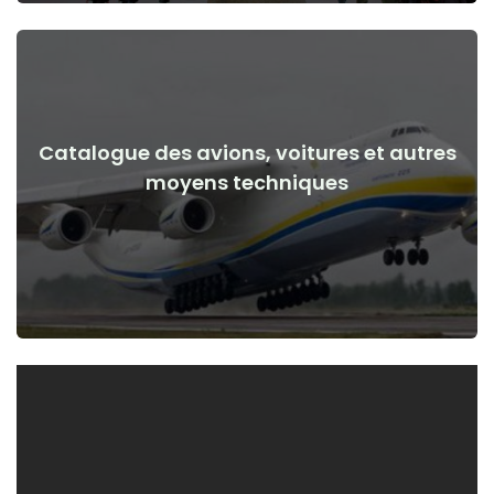
Catalogue des avions, voitures et autres
Voir les détails
moyens techniques
de la guerre
Avions, voitures, moyens techniques avant et après le début