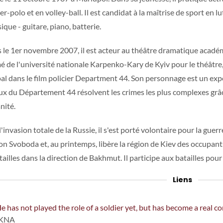
r-polo et en volley-ball. Il est candidat à la maîtrise de sport en l
que - guitare, piano, batterie.
 le 1er novembre 2007, il est acteur au théâtre dramatique académ
é de l'université nationale Karpenko-Kary de Kyiv pour le théâtre, le
pal dans le film policier Department 44. Son personnage est un ex
ux du Département 44 résolvent les crimes les plus complexes grâc
nité.
l'invasion totale de la Russie, il s'est porté volontaire pour la g
on Svoboda et, au printemps, libère la région de Kiev des occupants r
tailles dans la direction de Bakhmut. Il participe aux batailles pou
Liens
e has not played the role of a soldier yet, but has become a real co
IKNA