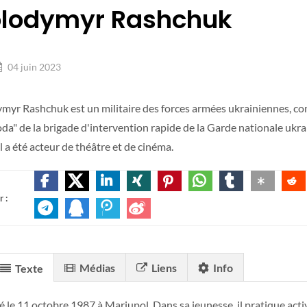
lodymyr Rashchuk
04 juin 2023
myr Rashchuk est un militaire des forces armées ukrainiennes, c
da" de la brigade d'intervention rapide de la Garde nationale ukrai
l a été acteur de théâtre et de cinéma.
 :
Médias
Liens
Info
Texte
 né le 11 octobre 1987 à Mariupol. Dans sa jeunesse, il pratique act