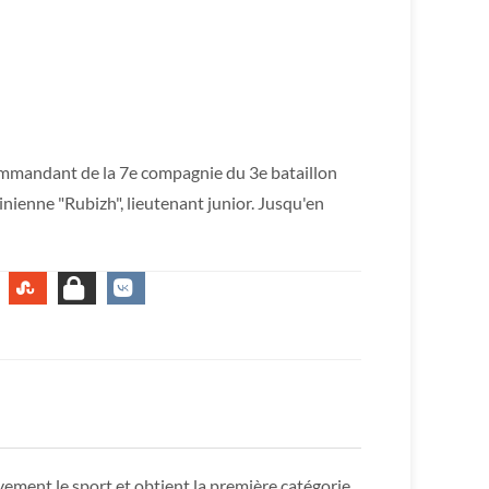
ommandant de la 7e compagnie du 3e bataillon
nienne "Rubizh", lieutenant junior. Jusqu'en
ivement le sport et obtient la première catégorie