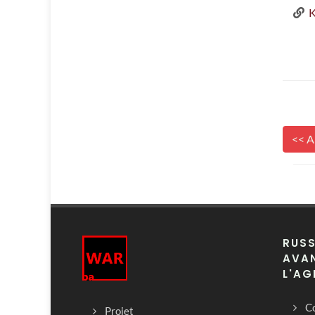
K
<< A
RUSS
AVAN
L'AG
Co
Projet