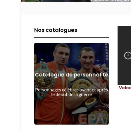
Nos catalogues
Catalogue de personnalité
Voir les détails
Volo
guerre
Personnages célèbres avant et après
Les gens avant et après le début de la
le début de la guerre