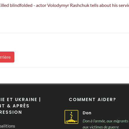
illed blindfolded - actor Volodymyr Rashchuk tells about his servi
rrière
IE ET UKRAINE |
COMMENT AIDER?
T & APRÈS
RESSION
Don
Don à l'armée, aux migrants 
alitions
aux victimes de guerre