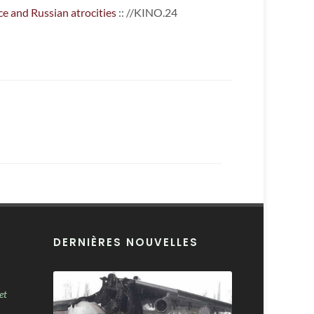
ce and Russian atrocities
:: //KINO.24
DERNIÈRES NOUVELLES
et