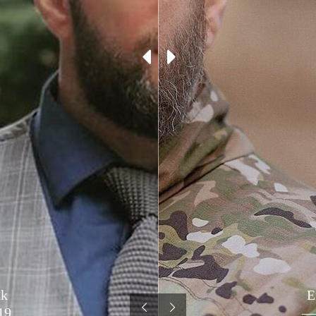
uk
E
19
— 