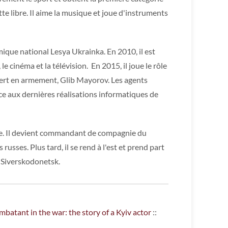
utte libre. Il aime la musique et joue d'instruments
ique national Lesya Ukrainka. En 2010, il est
 cinéma et la télévision. En 2015, il joue le rôle
pert en armement, Glib Mayorov. Les agents
e aux dernières réalisations informatiques de
uerre. Il devient commandant de compagnie du
usses. Plus tard, il se rend à l'est et prend part
r Siverskodonetsk.
mbatant in the war: the story of a Kyiv actor
::