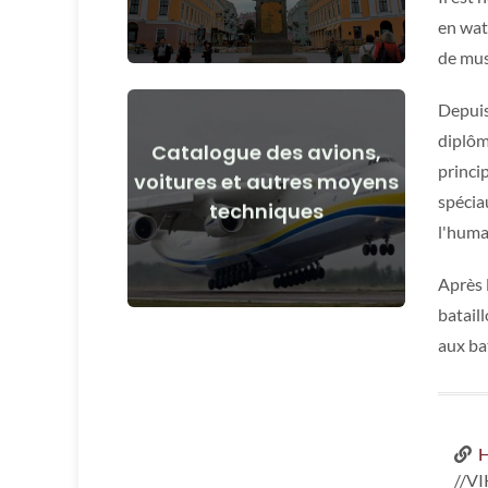
en wate
de musi
Depuis
diplôm
Catalogue des avions,
princi
Voir les détails
voitures et autres moyens
spécia
techniques
avant et après le début de la guerre
l'huma
Avions, voitures, moyens techniques
Après 
bataill
aux ba
H
//V