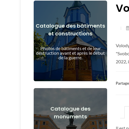
Vo
Catalogue des bâtiments
et constructions
Voir les détails
Volody
et après le début de la guerre
Photos de bâtiments et de leur
Bâtiments, structures, objets avant
destruction avant et après le début
"Svobo
de la guerre.
2022, i
Partager
Catalogue des
Voir les détails
monuments
après le début de la guerre
Monuments, œuvres d'art avant et
Il est