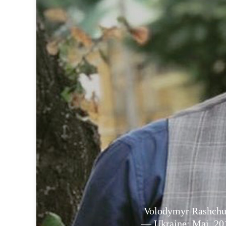
Volodymyr Rashch
— Ukraine: Mai, 20