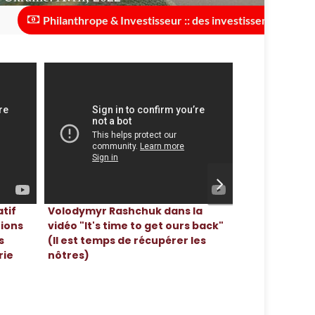
Philanthrope & Investisseur :: des investissements sont nécess
Ukraine
tif
Volodymyr Rashchuk dans la
Mai, 2019
tions
vidéo "It's time to get ours back"
s
(Il est temps de récupérer les
rie
nôtres)