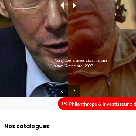
Dans les rangs des forces armées ukrainiennes
Yuriy Lutsenko
— Ukraine: Septembre, 2022
— Ukraine: Novembre, 2018
Philanthrope & Investisseur :: des 
Nos catalogues