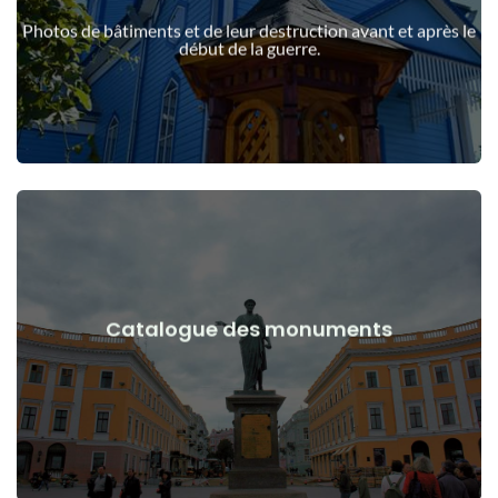
guerre
Photos de bâtiments et de leur destruction avant et après le
Bâtiments, structures, objets avant et après le début de la
début de la guerre.
Voir les détails
Catalogue des monuments
guerre
Monuments, œuvres d'art avant et après le début de la