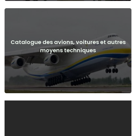
Catalogue des avions, voitures et autres
Voir les détails
moyens techniques
de la guerre
Avions, voitures, moyens techniques avant et après le début