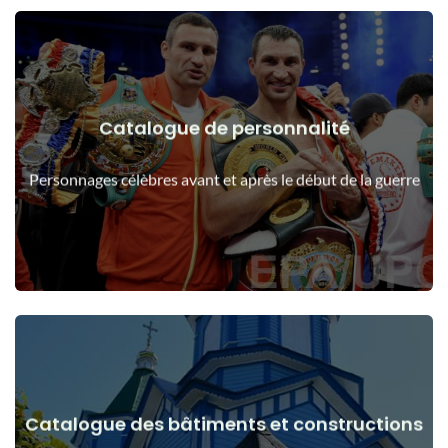
Catalogue de personnalité
Voir les détails
Les gens avant et après le début de la guerre
Personnages célèbres avant et après le début de la guerre
Catalogue des bâtiments et constructions
Voir les détails