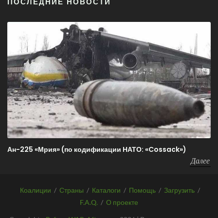
ПОСЛЕДНИЕ НОВОСТИ
Ан-225 «Мрия» (по кодификации НАТО: «Cossack»)
Далее
Коалиции
/
Страны
/
Каталоги
/
Помощь
/
Загрузить
/
F.A.Q.
/
О проекте