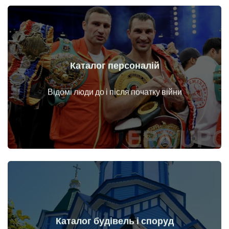
Каталог персоналій
Докладніше
Особи до і після початку війни
Відомі люди до і після початку війни
Каталог будівель і споруд
Докладніше