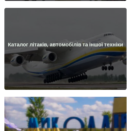
Каталог літаків, автомобілів та іншої техніки
Докладніше
Літаки, машини, технічні засоби до та після початку війни