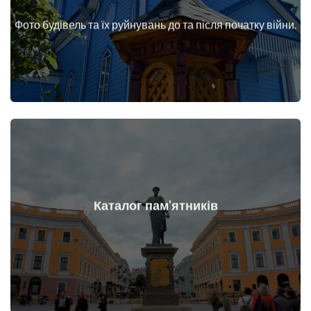
війни
Фото будівель та їх руйнувань до та після початку війни.
Будинки, споруди, конструкції, об'єкти до та після початку
Докладніше
Каталог пам'ятників
війни
Пам'ятники, витвори мистецтва до та після початку