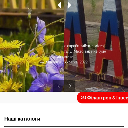
Російські війська під час спроби зайти в місто,
відразу перефарбували стелу. Місто так і не було
Стела міста Миколаїв
захоплене
— Миколаїв, Україна: 2022
— Миколаїв, Україна: 2020
Філантроп & Інвестор
Наші каталоги