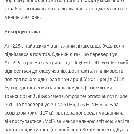
перший рівень системи повітряного старту космічного
корабля, що вимагало від літака вантажопідйомності не
менше 250 тонн.
Рекорди літака.
Ан-225 є найважчим вантажним літаком, що будь-коли
піднімався в повітря. Єдиний літак, що перевершує
Ан-225 за розмахом крила - це Hughes H-4 Hercules, який
відноситься до класу човнів, що літають, і піднімався в
повітря всього один раз в 1947 році. У 2017 році в США
був представлений найбільший двофюзеляжний
транспортний літак Scaled Composites Stratolaunch Model
351, що перевершує Ан-225 і Hughes H-4 Hercules за
розмахом крил (117 м), проте, за попередніми даними,
він поступається «Мрії» за максимальною злітною масі та
вантажопідйомності (перший політ Stratolaunch відбувся