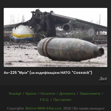
Ан-225 "Мрія" (за кодифікацією НАТО: "Cossack")
Далі
Коаліції
/
Країни
/
Каталоги
/
Допомога
/
Завантажити
/
F.A.Q.
/
Про проект
Copyrights
Before-WAR-After.com
2026 | Всі права захищені