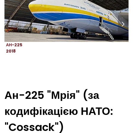
АН-225
2018
Ан-225 "Мрія" (за
кодифікацією НАТО:
"Cossack")