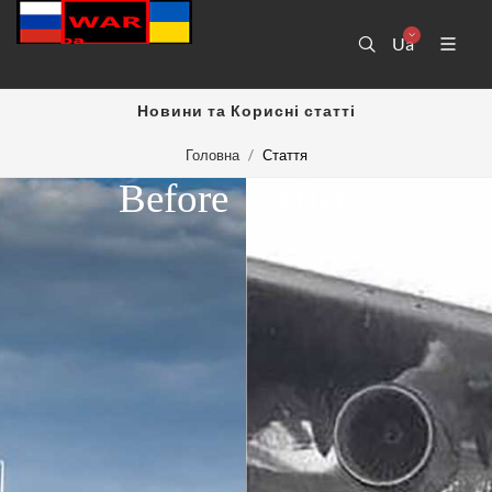
Ua
Новини та Корисні статті
Головна
Стаття
Before
After