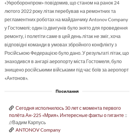
«Укроборонпром» повідомив, що станом на ранок 24
лютого 2022 року літак перебував на ремонтних та
регламентних роботах на майданчику Antonov Company
у Гостомелі; один із двигунів було знято для проведення
ремонту, і полетіти саме в цей день літак не зміг, хоча
відповідні команди в умовах збройного конфлікту з
Російською Федерацією було дано. У результаті літак, що
знаходився в ангарі аеропорту міста Гостомеля, було
знищено російськими військами під час боїв за аеропорт
«Антонов».
Посилання
Сегодня исполнилось 30 лет с момента первого
полёта Ан-225 «Мрия». Интересные факты о гиганте
::
//Вадим Карпусь
ANTONOV Company