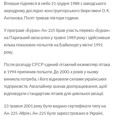
Вперше піднявся в небо 21 грудня 1988 з заводського
аеродрому дослідно-конструкторського бюро імені О. К.
Антонова. Політ тривав півтори години.
У програмі «Буран» Ан-225 брав участь перевіз «Буран»
на Паризький авіасалон у травні 1989 року і здійснивши
кілька показових польотів на Байконурі у квітні 1991
року.
Після розпаду СРСР єдиний літаючий екземпляр літака
в 1994 припинив польоти. До 2000-х років у ньому
виникла потреба, і його відновили силами українських
підприємств. Авіалайнер зазнав доопрацювання, щоб
відповідати стандартам літаків для цивільної авіації.
23 травня 2001 року було видано сертифікати типу на
Ан-225 «Мрія». Ан-225 було зареєстровано в Україні,