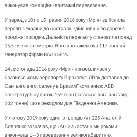
виконував комерційні вантажні перевезення.
У період з 10 по 15 травня 2016 року «Мрія» здійснила
переліт з України до Австралії, здійснивши по дорозі 4
проміжні посадки. Дальність перельоту становила понад
15,5 тисячі кілометрів. Його вантажем був 117-тонний
генератор фірми Brush SEM.
14 листопада 2016 року «Мрія» приземлилася у
бразильському аеропорту Віракопус. Літак доставив до
Сантьяго виготовлену в Бразилії компанією ABB
електротурбіну вагою 155 тонн (загальна вага вантажу —
182 тонни), що є рекордом для Південної Америки.
У лютому 2019 року один із творців Ан-225 Анатолій
Вовнянко зазначав, що «Ан-225 останніми роками
виконував 1—3 перевезення великогабаритних