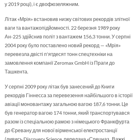
у 2019 році), і є двофюзеляжним.
Літак «Мрія» встановив низку світових рекордів злітної
ваги та вантажопідйомності. 22 березня 1989 року
Ан-225 здійснив політ з вантажем 156,3 тонни. У серпні
2004 року було поставлено новий рекорд — «Мрія»
перевезла двісті п'ятдесят тонн спецтехніки на
замовлення компанії Zeromax GmbH із Праги до
Ташкента.
У серпні 2009 року літак був занесений до Книги
рекордів Гіннесса за перевезення найбільшого в історії
авіації моновантажу загальною вагою 187,6 тонни. Це
був генератор вагою 174 тонни, який транспортувався
разом із спеціальною рамою з німецького Франкфурта
до Єревану для нової вірменської електростанції
(дивись Discovery Science, передача «Спецназ „Важкі