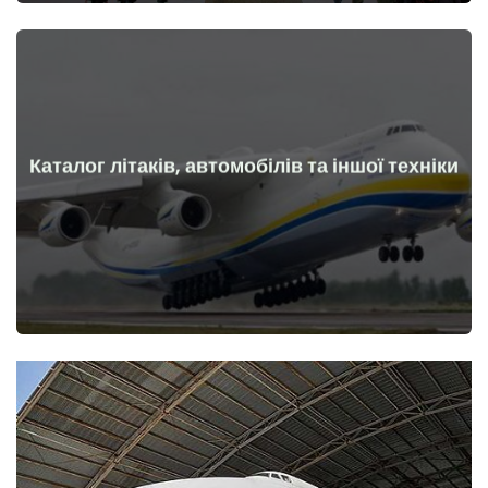
Каталог літаків, автомобілів та іншої техніки
Докладніше
Літаки, машини, технічні засоби до та після початку війни