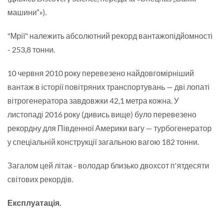
машини“»).
"Мрії" належить абсолютний рекорд вантажопідйомності
- 253,8 тонни.
10 червня 2010 року перевезено найдовгомірніший
вантаж в історії повітряних транспортувань — дві лопаті
вітрогенератора завдовжки 42,1 метра кожна. У
листопаді 2016 року (дивись вище) було перевезено
рекордну для Південної Америки вагу — турбогенератор
у спеціальній конструкції загальною вагою 182 тонни.
Загалом цей літак - володар близько двохсот п'ятдесяти
світових рекордів.
Експлуатація.