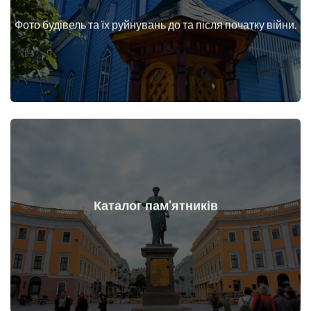
війни
Фото будівель та їх руйнувань до та після початку війни.
Будинки, споруди, конструкції, об'єкти до та після початку
Докладніше
Каталог пам'ятників
війни
Пам'ятники, витвори мистецтва до та після початку