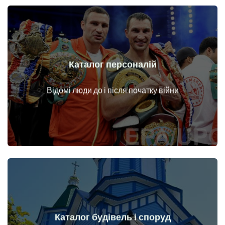
Каталог персоналій
Докладніше
Особи до і після початку війни
Відомі люди до і після початку війни
Каталог будівель і споруд
Докладніше