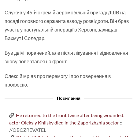
Служив у 46-й окремій аеромобільній бригаді ДШВ на
посаді головного сержанта взводу розвідроти. Він брав
участь у наступальній операції в Херсоні, захищав
Бахмут і Соледар.
Був двічі поранений, але після лікування і відновлення
знову повертався на фронт.
Олексій мріяв про перемогу і про повернення в
професію.
Посилання
He returned to the front twice after being wounded:
actor Oleksiy Khilsky died in the Zaporizhzhia sector
::
//OBOZREVATEL