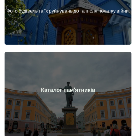
війни
Фото будівель та їх руйнувань до та після початку війни.
Будинки, споруди, конструкції, об'єкти до та після початку
Докладніше
Каталог пам'ятників
війни
Пам'ятники, витвори мистецтва до та після початку