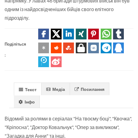
напрямку. У лавах 46 бригади штурмових військ він був
одним із найдосвідченіших бійців свого елітного
підрозділу.
Поділіться
:
Медіа
Посилання
Текст
Інфо
Відомий за ролями в серіалах "На твоєму боці", "Квочка",
"Кріпосна", "Доктор Ковальчук", "Опер за викликом",
"Загадка для Анни" та інші.