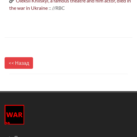
Oleksii Khilskyi, a famous theatre and film actor, died in
the war in Ukraine
:: //RBC
<< Назад