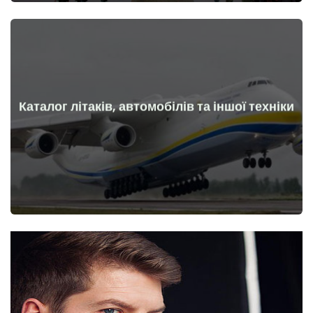
Каталог літаків, автомобілів та іншої техніки
Докладніше
Літаки, машини, технічні засоби до та після початку війни