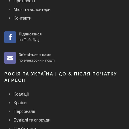
Про проект
Місія та волонтери
Контакти
Підписатися
на Фейсбуці
Зв'яжіться з нами
по електронній пошті
РОСІЯ ТА УКРАЇНА | ДО & ПІСЛЯ ПОЧАТКУ
АГРЕСІЇ
Коаліції
Країни
Персоналії
Будівлі та споруди
Пам'ятники