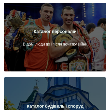
Каталог персоналій
Докладніше
Особи до і після початку війни
Відомі люди до і після початку війни
Каталог будівель і споруд
Докладніше