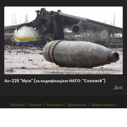
Ан-225 "Мрія" (за кодифікацією НАТО: "Cossack")
Далі
Коаліції
/
Країни
/
Каталоги
/
Допомога
/
Завантажити
/
F.A.Q.
/
Про проект
Copyrights
Before-WAR-After.com
2026 | Всі права захищені